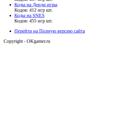
Коды на Денди игры
Кодов: 412 игр шт.
Коды на SNES
Матвей2014
Кодов: 455 игр шт.
21:28:26
Перейти на Полную версию сайта
MrDoomBringer
,
Copyright - OKgamer.ru
Ладно. Смейся сколько тебе захочется. Пожалуйста.
MrDoomBringer
21:27:15
Матвей2014
,
Я уже плачу что не знаю таких слов((((