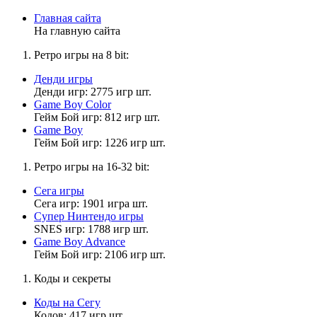
Главная сайта
На главную сайта
MrDoomBringer
21:31:59
Ретро игры на 8 bit:
Матвей2014
,
Денди игры
ох я пошел спать... удачи хотя мне кажется из за тебя я не усну
Денди игр: 2775 игр шт.
ХАХАХААХХАХАХААХАХХАХ
Game Boy Color
ладно пока и удачи шут аахахахахахаха
Гейм Бой игр: 812 игр шт.
Game Boy
Гейм Бой игр: 1226 игр шт.
Матвей2014
Ретро игры на 16-32 bit:
21:30:35
Сега игры
MrDoomBringer
,
Сега игр: 1901 игра шт.
Смейся , смейся. Но тебя предупреждал. Повторять не буду.
Супер Нинтендо игры
SNES игр: 1788 игр шт.
Game Boy Advance
Гейм Бой игр: 2106 игр шт.
MrDoomBringer
21:29:14
Коды и секреты
Матвей2014
Коды на Сегу
,
Ох да ты годишься в шута ХХАХАХАХАХАХ
Кодов: 417 игр шт.