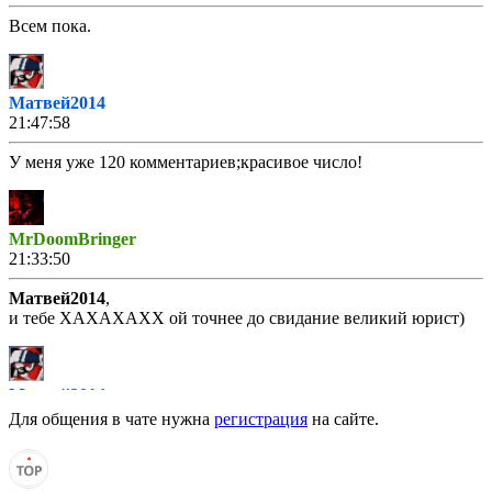
Всем пока.
Матвей2014
21:47:58
У меня уже 120 комментариев;красивое число!
MrDoomBringer
21:33:50
Матвей2014
,
и тебе ХАХАХАХХ ой точнее до свидание великий юрист)
Матвей2014
21:33:10
Для общения в чате нужна
регистрация
на сайте.
MrDoomBringer
,
Спокойной ночи.