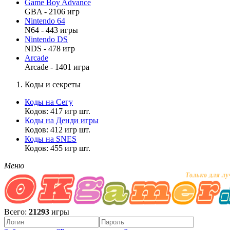
Game Boy Advance
GBA - 2106 игр
Nintendo 64
N64 - 443 игры
Nintendo DS
NDS - 478 игр
Arcade
Arcade - 1401 игра
Коды и секреты
Коды на Сегу
Кодов: 417 игр шт.
Коды на Денди игры
Кодов: 412 игр шт.
Коды на SNES
Кодов: 455 игр шт.
Меню
Всего:
21293
игры