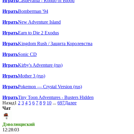
Играть
Castlevania - Rondo of Blood
Играть
Bomberman '94
Играть
New Adventure Island
Играть
Earn to Die 2 Exodus
Играть
Kingdom Rush / Защита Королевства
Играть
Sonic CD
Играть
Kirby's Adventure (rus)
Играть
Mother 3 (rus)
Играть
Pokemon — Crystal Version (rus)
Играть
Tiny Toon Adventures - Busters Hidden
Назад
1
2
3
4
5
6
7
8
9
10
...
697
Далее
Чат
Дэволюциский
12:28:03