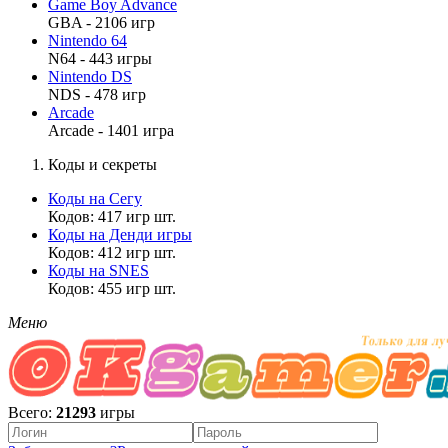
Game Boy Advance
GBA - 2106 игр
Nintendo 64
N64 - 443 игры
Nintendo DS
NDS - 478 игр
Arcade
Arcade - 1401 игра
Коды и секреты
Коды на Сегу
Кодов: 417 игр шт.
Коды на Денди игры
Кодов: 412 игр шт.
Коды на SNES
Кодов: 455 игр шт.
Меню
Всего:
21293
игры