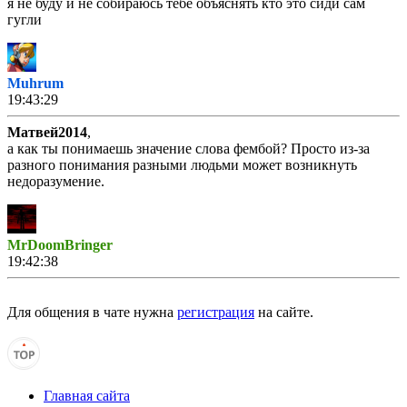
я не буду и не собираюсь тебе объяснять кто это сиди сам
гугли
Muhrum
19:43:29
Матвей2014
,
а как ты понимаешь значение слова фембой? Просто из-за
разного понимания разными людьми может возникнуть
недоразумение.
MrDoomBringer
19:42:38
Матвей2014
,
тогда зачем говорить да если ты нифига не понимаешь
Для общения в чате нужна
регистрация
на сайте.
Матвей2014
19:39:56
Главная сайта