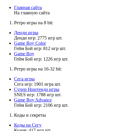
Главная сайта
На главную сайта
MrDoomBringer
21:31:59
Ретро игры на 8 bit:
Матвей2014
,
Денди игры
ох я пошел спать... удачи хотя мне кажется из за тебя я не усну
Денди игр: 2775 игр шт.
ХАХАХААХХАХАХААХАХХАХ
Game Boy Color
ладно пока и удачи шут аахахахахахаха
Гейм Бой игр: 812 игр шт.
Game Boy
Гейм Бой игр: 1226 игр шт.
Матвей2014
Ретро игры на 16-32 bit:
21:30:35
Сега игры
MrDoomBringer
,
Сега игр: 1901 игра шт.
Смейся , смейся. Но тебя предупреждал. Повторять не буду.
Супер Нинтендо игры
SNES игр: 1788 игр шт.
Game Boy Advance
Гейм Бой игр: 2106 игр шт.
MrDoomBringer
21:29:14
Коды и секреты
Матвей2014
Коды на Сегу
,
Ох да ты годишься в шута ХХАХАХАХАХАХ
Кодов: 417 игр шт.