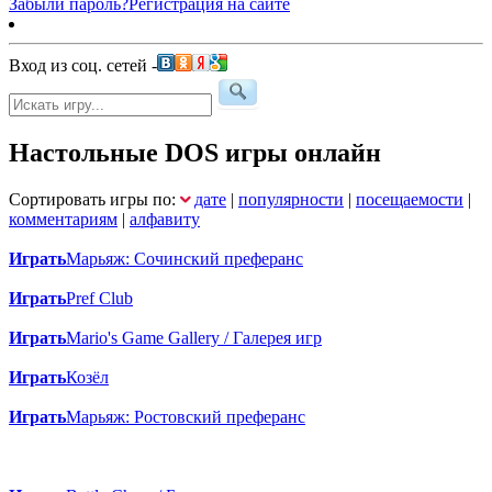
Забыли пароль?
Регистрация на сайте
Вход из соц. сетей -
Настольные DOS игры онлайн
Сортировать игры по:
дате
|
популярности
|
посещаемости
|
комментариям
|
алфавиту
Играть
Марьяж: Сочинский преферанс
Играть
Pref Club
Играть
Mario's Game Gallery / Галерея игр
Играть
Козёл
Играть
Марьяж: Ростовский преферанс