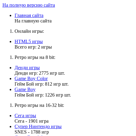
На полную версию сайта
Главная сайта
На главную сайта
Онлайн игры:
HTML5 игры
Всего игр: 2 игры
Ретро игры на 8 bit:
Денди игры
Денди игр: 2775 игр шт.
Game Boy Color
Гейм Бой игр: 812 игр шт.
Game Boy
Гейм Бой игр: 1226 игр шт.
Ретро игры на 16-32 bit:
Сега игры
Сега - 1901 игра
Супер Нинтендо игры
SNES - 1788 игр