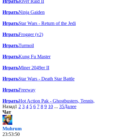
Играть
River Raid II
Играть
Ninja Gaiden
Играть
Star Wars - Return of the Jedi
Играть
Frogger (v2)
Играть
Turmoil
Играть
Kung Fu Master
Играть
Miner 2049er II
Играть
Star Wars - Death Star Battle
Играть
Freeway
Играть
Hot Action Pak - Ghostbusters, Tennis,
Назад
1
2
3
4
5
6
7
8
9
10
...
35
Далее
Чат
Muhrum
23:53:50