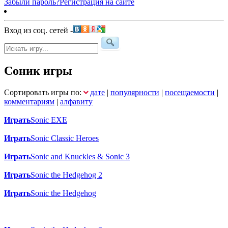
Забыли пароль?
Регистрация на сайте
Вход из соц. сетей -
Соник игры
Сортировать игры по:
дате
|
популярности
|
посещаемости
|
комментариям
|
алфавиту
Играть
Sonic EXE
Играть
Sonic Classic Heroes
Играть
Sonic and Knuckles & Sonic 3
Играть
Sonic the Hedgehog 2
Играть
Sonic the Hedgehog