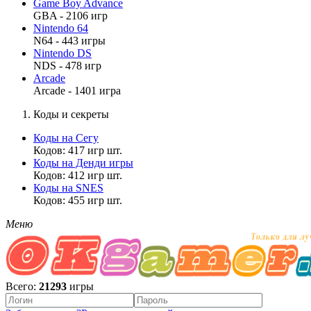
Game Boy Advance
GBA - 2106 игр
Nintendo 64
N64 - 443 игры
Nintendo DS
NDS - 478 игр
Arcade
Arcade - 1401 игра
Коды и секреты
Коды на Сегу
Кодов: 417 игр шт.
Коды на Денди игры
Кодов: 412 игр шт.
Коды на SNES
Кодов: 455 игр шт.
Меню
Всего:
21293
игры