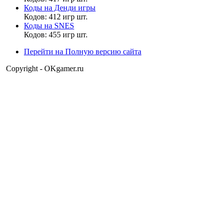
Коды на Денди игры
Кодов: 412 игр шт.
Коды на SNES
Матвей2014
Кодов: 455 игр шт.
21:28:26
Перейти на Полную версию сайта
MrDoomBringer
,
Copyright - OKgamer.ru
Ладно. Смейся сколько тебе захочется. Пожалуйста.
MrDoomBringer
21:27:15
Матвей2014
,
Я уже плачу что не знаю таких слов((((