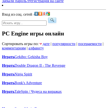
Забыли пароль?
Регистрация на сайте
Вход из соц. сетей -
PC Engine игры онлайн
Сортировать игры по:
дате
|
популярности
|
посещаемости
|
комментариям
|
алфавиту
Играть
Gekibo: Gekisha Boy
Играть
Double Dragon II - The Revenge
Играть
Ninja Spirit
Играть
Bonk's Adventure
Играть
TaleSpin / Чудеса на виражах