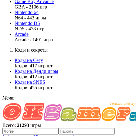
Game Boy Advance
GBA - 2106 игр
Nintendo 64
N64 - 443 игры
Nintendo DS
NDS - 478 игр
Arcade
Arcade - 1401 игра
Коды и секреты
Коды на Сегу
Кодов: 417 игр шт.
Коды на Денди игры
Кодов: 412 игр шт.
Коды на SNES
Кодов: 455 игр шт.
Меню
Всего:
21293
игры