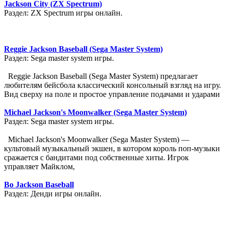
Jackson City (ZX Spectrum)
Раздел: ZX Spectrum игры онлайн.
Reggie Jackson Baseball (Sega Master System)
Раздел: Sega master system игры.
Reggie Jackson Baseball (Sega Master System) предлагает
любителям бейсбола классический консольный взгляд на игру.
Вид сверху на поле и простое управление подачами и ударами
Michael Jackson's Moonwalker (Sega Master System)
Раздел: Sega master system игры.
Michael Jackson's Moonwalker (Sega Master System) —
культовый музыкальный экшен, в котором король поп‑музыки
сражается с бандитами под собственные хиты. Игрок
управляет Майклом,
Bo Jackson Baseball
Раздел: Денди игры онлайн.