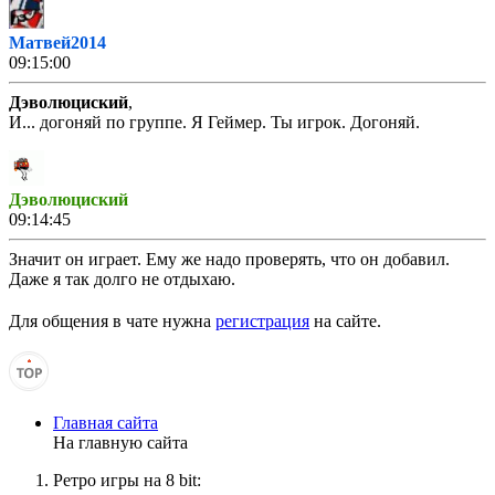
Матвей2014
09:15:00
Дэволюциский
,
И... догоняй по группе. Я Геймер. Ты игрок. Догоняй.
Дэволюциский
09:14:45
Значит он играет. Ему же надо проверять, что он добавил.
Даже я так долго не отдыхаю.
Для общения в чате нужна
регистрация
на сайте.
Матвей2014
09:14:04
Дэволюциский
,
Главная сайта
Понял. А я шарю в компьютерах. Я умею пользоваться и
На главную сайта
вордом и экселем и поверпоинтом и винраром и 7-зипом. и
многим другим.
Ретро игры на 8 bit: