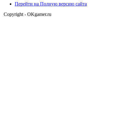
Перейти на Полную версию сайта
Copyright - OKgamer.ru
Матвей2014
09:11:09
Дэволюциский
,
получается 11 или 12 или 10 лет?
Матвей2014
09:10:08
Уже много дней прошло. А мой обзор ещё не прошел
модерацию. И добавленные игры еще не добавили. Куда
Админ смотрит???
Дэволюциский
09:09:21
Примерно столько же сколько и вам.