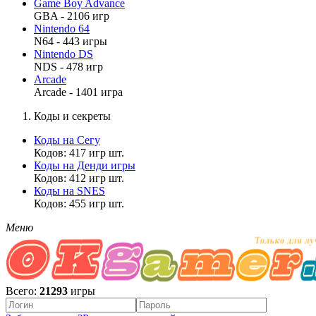
Game Boy Advance
GBA - 2106 игр
Nintendo 64
N64 - 443 игры
Nintendo DS
NDS - 478 игр
Arcade
Arcade - 1401 игра
Коды и секреты
Коды на Сегу
Кодов: 417 игр шт.
Коды на Денди игры
Кодов: 412 игр шт.
Коды на SNES
Кодов: 455 игр шт.
Меню
Всего:
21293
игры