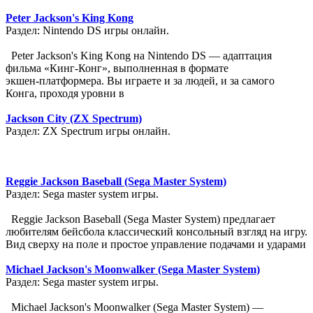
Peter Jackson's King Kong
Раздел: Nintendo DS игры онлайн.
Peter Jackson's King Kong на Nintendo DS — адаптация
фильма «Кинг‑Конг», выполненная в формате
экшен‑платформера. Вы играете и за людей, и за самого
Конга, проходя уровни в
Jackson City (ZX Spectrum)
Раздел: ZX Spectrum игры онлайн.
Reggie Jackson Baseball (Sega Master System)
Раздел: Sega master system игры.
Reggie Jackson Baseball (Sega Master System) предлагает
любителям бейсбола классический консольный взгляд на игру.
Вид сверху на поле и простое управление подачами и ударами
Michael Jackson's Moonwalker (Sega Master System)
Раздел: Sega master system игры.
Michael Jackson's Moonwalker (Sega Master System) —