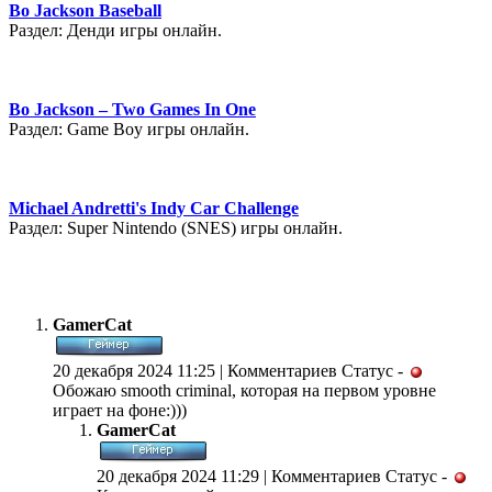
Bo Jackson Baseball
Раздел: Денди игры онлайн.
Bo Jackson – Two Games In One
Раздел: Game Boy игры онлайн.
Michael Andretti's Indy Car Challenge
Раздел: Super Nintendo (SNES) игры онлайн.
GamerCat
20 декабря 2024 11:25 | Комментариев
Статус -
Обожаю smooth criminal, которая на первом уровне
играет на фоне:)))
GamerCat
20 декабря 2024 11:29 | Комментариев
Статус -