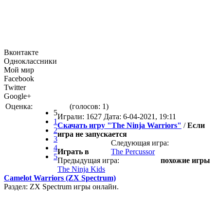
Вконтакте
Одноклассники
Мой мир
Facebook
Twitter
Google+
Оценка:
(голосов:
1
)
5
Играли: 1627 Дата:
6-04-2021, 19:11
1
Скачать игру "The Ninja Warriors"
/
Если
2
игра не запускается
3
Следующая игра:
4
Играть в
The Percussor
5
Предыдущая игра:
похожие игры
The Ninja Kids
Camelot Warriors (ZX Spectrum)
Раздел: ZX Spectrum игры онлайн.