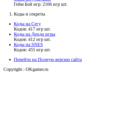
Гейм Бой игр: 2106 игр шт.
Коды и секреты
Матвей2014
20:38:39
Коды на Сегу
Кодов: 417 игр шт.
Он наверное заплакал от гадостей. Которые я ему писал с
Коды на Денди игры
гостевых аккаунтов. Пошёл в подушку плакать. Хахаха. Так
Кодов: 412 игр шт.
ему и надо!
Коды на SNES
Кодов: 455 игр шт.
Перейти на Полную версию сайта
Дэволюциский
Copyright - OKgamer.ru
20:37:43
Матвей2014
,
Ну не знаю, лично мне жаль этого ежа. А ведь я хотел ему
рассказать о твоей книге...
Матвей2014
20:36:04