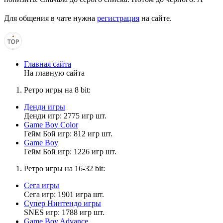
потом и сама книжечка.
Для общения в чате нужна
регистрация
на сайте.
Дэволюциский
20:41:32
Главная сайта
Эээ, ладно-ладно. Беру свои слова обратно.
На главную сайта
Ретро игры на 8 bit:
Матвей2014
Денди игры
20:40:37
Денди игр: 2775 игр шт.
Game Boy Color
Дэволюциский
,
Гейм Бой игр: 812 игр шт.
Жаль? Я тебя тоже могу внести в книжечку. Точнее понижу то
Game Boy
серого списка(то есть ты не застрахован от книги) . но ладно.
Гейм Бой игр: 1226 игр шт.
Прощаю. Пока оставляю тебя в белом списке. пока что.
Ретро игры на 16-32 bit:
Сега игры
Дэволюциский
Сега игр: 1901 игра шт.
20:40:34
Супер Нинтендо игры
SNES игр: 1788 игр шт.
Ну не знаю. Я надеюсь он вернётся. Он был забавным ежом.
Game Boy Advance