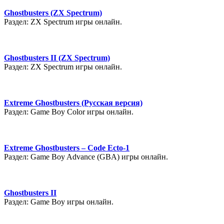
Ghostbusters (ZX Spectrum)
Раздел: ZX Spectrum игры онлайн.
Ghostbusters II (ZX Spectrum)
Раздел: ZX Spectrum игры онлайн.
Extreme Ghostbusters (Русская версия)
Раздел: Game Boy Color игры онлайн.
Extreme Ghostbusters – Code Ecto-1
Раздел: Game Boy Advance (GBA) игры онлайн.
Ghostbusters II
Раздел: Game Boy игры онлайн.