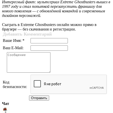
Интересный факт: мультсериал Extreme Ghostbusters вышел в
1997 году и стал попыткой перезапустить франшизу для
нового поколения — с обновлённой командой и современным
дизайном персонажей.
Сыграть в Extreme Ghostbusters онлайн можно прямо в
браузере — без скачивания и регистрации.
Добавить Комментарий
Ваше Имя: *
Ваш E-Mail:
Код
безопасности:
Отправить
Чат