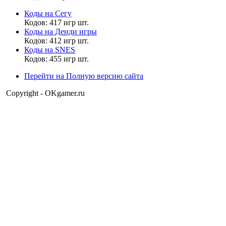
Николай Фефелов
21:14:57
Коды на Сегу
Кодов: 417 игр шт.
Матвей2014
,
Коды на Денди игры
Цитата: Матвей2014
Кодов: 412 игр шт.
на какой консоли
Коды на SNES
Кодов: 455 игр шт.
Super Nintendo
Перейти на Полную версию сайта
.
Copyright - OKgamer.ru
Матвей2014
21:05:57
О. Вы уже дали ссылку на ром? Спасибо.
Матвей2014
21:03:53
Николай Фефелов
,
Так а на какой консоли она?