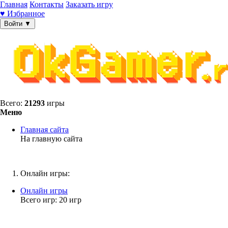
Главная
Контакты
Заказать игру
♥ Избранное
Войти ▼
Всего:
21293
игры
Меню
Главная сайта
На главную сайта
Онлайн игры:
Онлайн игры
Всего игр: 20 игр