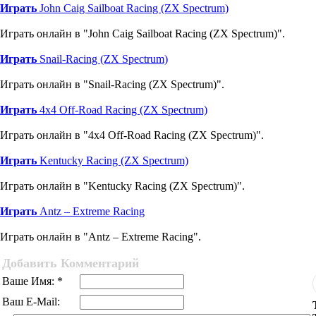
Играть
John Caig Sailboat Racing (ZX Spectrum)
Играть онлайн в "John Caig Sailboat Racing (ZX Spectrum)".
Играть
Snail-Racing (ZX Spectrum)
Играть онлайн в "Snail-Racing (ZX Spectrum)".
Играть
4x4 Off-Road Racing (ZX Spectrum)
Играть онлайн в "4x4 Off-Road Racing (ZX Spectrum)".
Играть
Kentucky Racing (ZX Spectrum)
Играть онлайн в "Kentucky Racing (ZX Spectrum)".
Играть
Antz – Extreme Racing
Играть онлайн в "Antz – Extreme Racing".
Добавить Комментарий
Ваше Имя: *
Ваш E-Mail: