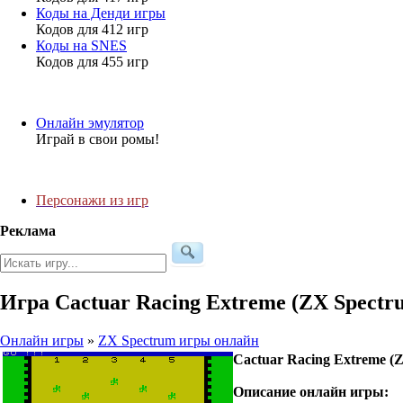
Коды на Денди игры
Кодов для 412 игр
Коды на SNES
Кодов для 455 игр
Онлайн эмулятор
Играй в свои ромы!
Персонажи из игр
Реклама
Игра Cactuar Racing Extreme (ZX Spectr
Онлайн игры
»
ZX Spectrum игры онлайн
Cactuar Racing Extreme (
Описание онлайн игры: