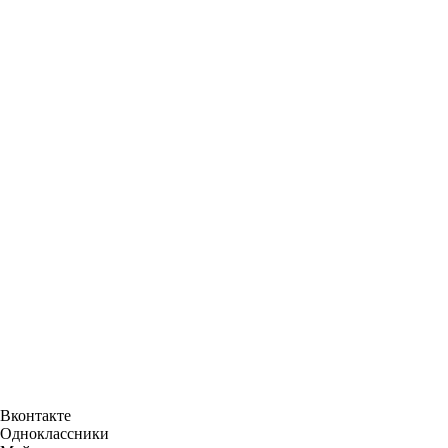
Вконтакте
Одноклассники