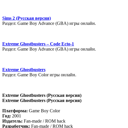
Sims 2 (Русская версия)
Раздел: Game Boy Advance (GBA) игры онлайн.
Extreme Ghostbusters – Code Ecto-1
Раздел: Game Boy Advance (GBA) игры онлайн.
Extreme Ghostbusters
Раздел: Game Boy Color игры онлайн.
Extreme Ghostbusters (Русская версия)
Extreme Ghostbusters (Русская версия)
Платформа:
Game Boy Color
Год:
2001
Издатель:
Fan-made / ROM hack
Разработчик:
Fan-made / ROM hack