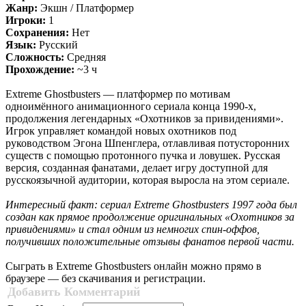
Жанр:
Экшн / Платформер
Игроки:
1
Сохранения:
Нет
Язык:
Русский
Сложность:
Средняя
Прохождение:
~3 ч
Extreme Ghostbusters — платформер по мотивам
одноимённого анимационного сериала конца 1990-х,
продолжения легендарных «Охотников за привидениями».
Игрок управляет командой новых охотников под
руководством Эгона Шпенглера, отлавливая потусторонних
существ с помощью протонного пучка и ловушек. Русская
версия, созданная фанатами, делает игру доступной для
русскоязычной аудитории, которая выросла на этом сериале.
Интересный факт: сериал Extreme Ghostbusters 1997 года был
создан как прямое продолжение оригинальных «Охотников за
привидениями» и стал одним из немногих спин-оффов,
получивших положительные отзывы фанатов первой части.
Сыграть в Extreme Ghostbusters онлайн можно прямо в
браузере — без скачивания и регистрации.
Добавить Комментарий