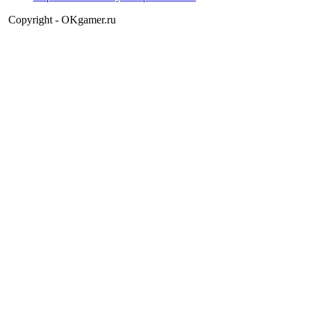
Vladimir_8
Copyright - OKgamer.ru
21:02:51
Матвей2014
,
Ну я тоже...
Матвей2014
20:51:46
Vladimir_8
,
Просто. Написал 100 комментов. Все легко и просто.
Vladimir_8
20:50:37
Матвей2014
,
Ну, это хорошо, а как ты таким стал?