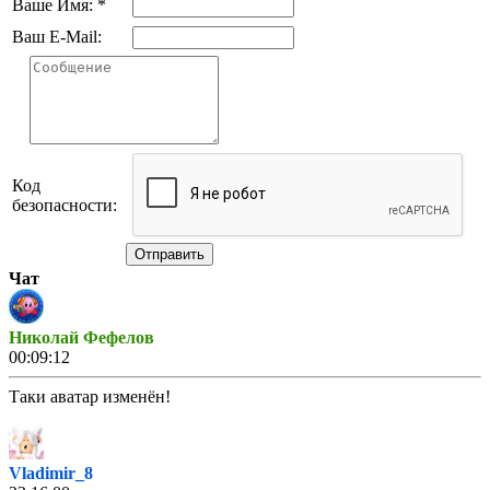
Ваше Имя: *
Ваш E-Mail:
Код
безопасности:
Отправить
Чат
Николай Фефелов
00:09:12
Таки аватар изменён!
Vladimir_8