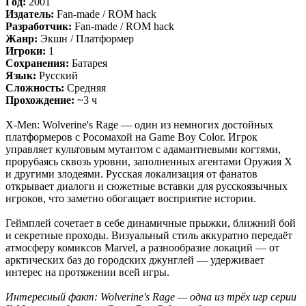
Год:
2001
Издатель:
Fan-made / ROM hack
Разработчик:
Fan-made / ROM hack
Жанр:
Экшн / Платформер
Игроки:
1
Сохранения:
Батарея
Язык:
Русский
Сложность:
Средняя
Прохождение:
~3 ч
X-Men: Wolverine's Rage — один из немногих достойных
платформеров с Росомахой на Game Boy Color. Игрок
управляет культовым мутантом с адамантиевыми когтями,
прорубаясь сквозь уровни, заполненных агентами Оружия X
и другими злодеями. Русская локализация от фанатов
открывает диалоги и сюжетные вставки для русскоязычных
игроков, что заметно обогащает восприятие истории.
Геймплей сочетает в себе динамичные прыжки, ближний бой
и секретные проходы. Визуальный стиль аккуратно передаёт
атмосферу комиксов Marvel, а разнообразие локаций — от
арктических баз до городских джунглей — удерживает
интерес на протяжении всей игры.
Интересный факт: Wolverine's Rage — одна из трёх игр серии