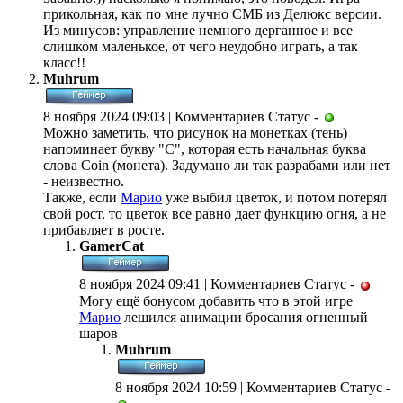
прикольная, как по мне лучно СМБ из Делюкс версии.
Из минусов: управление немного дерганное и все
слишком маленькое, от чего неудобно играть, а так
класс!!
Muhrum
8 ноября 2024 09:03 | Комментариев
Статус -
Можно заметить, что рисунок на монетках (тень)
напоминает букву "С", которая есть начальная буква
слова Coin (монета). Задумано ли так разрабами или нет
- неизвестно.
Также, если
Марио
уже выбил цветок, и потом потерял
свой рост, то цветок все равно дает функцию огня, а не
прибавляет в росте.
GamerCat
8 ноября 2024 09:41 | Комментариев
Статус -
Могу ещё бонусом добавить что в этой игре
Марио
лешился анимации бросания огненный
шаров
Muhrum
8 ноября 2024 10:59 | Комментариев
Статус -