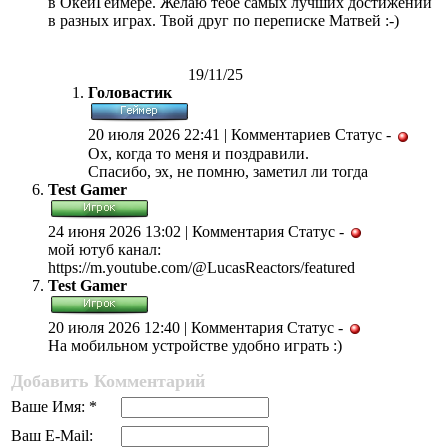
в ОкейГеймере. Желаю тебе самых лучших достижений
в разных играх. Твой друг по переписке Матвей :-)
19/11/25
Головастик
20 июля 2026 22:41 | Комментариев
Статус -
Ох, когда то меня и поздравили.
Спасибо, эх, не помню, заметил ли тогда
Test Gamer
24 июня 2026 13:02 | Комментария
Статус -
мой ютуб канал:
https://m.youtube.com/@LucasReactors/featured
Test Gamer
20 июля 2026 12:40 | Комментария
Статус -
На мобильном устройстве удобно играть :)
Добавить Комментарий
Ваше Имя: *
Ваш E-Mail: