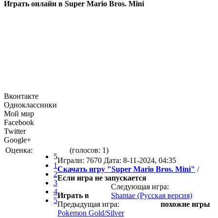
Играть онлайн в Super Mario Bros. Mini
Вконтакте
Одноклассники
Мой мир
Facebook
Twitter
Google+
Оценка:
(голосов:
1
)
5
Играли: 7670 Дата:
8-11-2024, 04:35
1
Скачать игру "Super Mario Bros. Mini"
/
2
Если игра не запускается
3
Следующая игра:
4
Играть в
Shantae (Русская версия)
5
Предыдущая игра:
похожие игры
Pokemon Gold/Silver