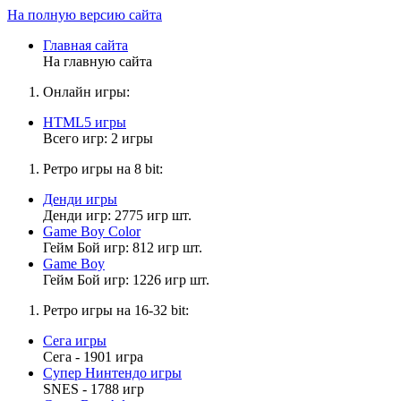
На полную версию сайта
Главная сайта
На главную сайта
Онлайн игры:
HTML5 игры
Всего игр: 2 игры
Ретро игры на 8 bit:
Денди игры
Денди игр: 2775 игр шт.
Game Boy Color
Гейм Бой игр: 812 игр шт.
Game Boy
Гейм Бой игр: 1226 игр шт.
Ретро игры на 16-32 bit:
Сега игры
Сега - 1901 игра
Супер Нинтендо игры
SNES - 1788 игр