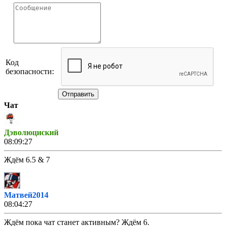
Код
безопасности:
Отправить
Чат
Дэволюциский
08:09:27
Ждём 6.5 & 7
Матвей2014
08:04:27
Ждём пока чат станет активным? Ждём 6.