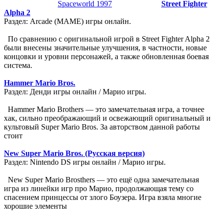
Spaceworld 1997
Street Fighter
Alpha 2
Раздел: Arcade (MAME) игры онлайн.
По сравнению с оригинальной игрой в Street Fighter Alpha 2
были внесены значительные улучшения, в частности, новые
концовки и уровни персонажей, а также обновленная боевая
система.
Hammer Mario Bros.
Раздел: Денди игры онлайн / Марио игры.
Hammer Mario Brothers — это замечательная игра, а точнее
хак, сильно преображающий и освежающий оригинальный и
культовый Super Mario Bros. За авторством данной работы
стоит
New Super Mario Bros. (Русская версия)
Раздел: Nintendo DS игры онлайн / Марио игры.
New Super Mario Brosthers — это ещё одна замечательная
игра из линейки игр про Марио, продолжающая тему со
спасением принцессы от злого Боузера. Игра взяла многие
хорошие элементы