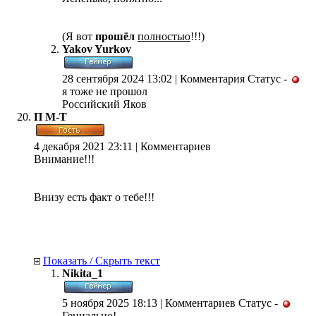
(Я вот
прошёл
полностью
!!!)
Yakov Yurkov
28 сентября 2024 13:02 | Комментария
Статус -
я тоже не прошол
Российский Яков
П М-Т
4 декабря 2021 23:11 | Комментариев
Внимание!!!
Внизу есть факт о тебе!!!
Показать / Скрыть текст
Nikita_1
5 ноября 2025 18:13 | Комментариев
Статус -
Гениально!