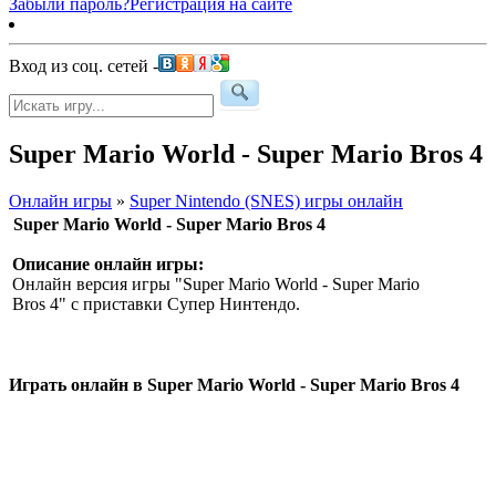
Забыли пароль?
Регистрация на сайте
Вход из соц. сетей -
Super Mario World - Super Mario Bros 4
Онлайн игры
»
Super Nintendo (SNES) игры онлайн
Super Mario World - Super Mario Bros 4
Описание онлайн игры:
Онлайн версия игры "Super Mario World - Super Mario
Bros 4" с приставки Супер Нинтендо.
Играть онлайн в Super Mario World - Super Mario Bros 4