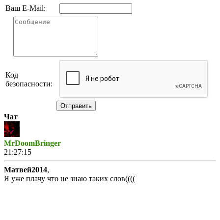
Ваш E-Mail:
Код
безопасности:
Отправить
Чат
MrDoomBringer
21:27:15
Матвей2014
,
Я уже плачу что не знаю таких слов((((