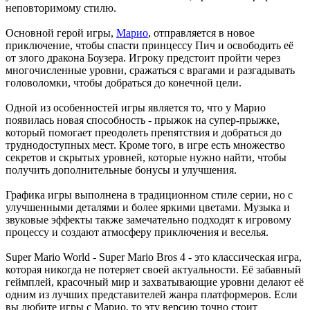
неповторимому стилю.
Основной герой игры,
Марио
, отправляется в новое
приключение, чтобы спасти принцессу Пич и освободить её
от злого дракона Боузера. Игроку предстоит пройти через
многочисленные уровни, сражаться с врагами и разгадывать
головоломки, чтобы добраться до конечной цели.
Одной из особенностей игры является то, что у Марио
появилась новая способность - прыжок на супер-прыжке,
который помогает преодолеть препятствия и добраться до
труднодоступных мест. Кроме того, в игре есть множество
секретов и скрытых уровней, которые нужно найти, чтобы
получить дополнительные бонусы и улучшения.
Графика игры выполнена в традиционном стиле серии, но с
улучшенными деталями и более яркими цветами. Музыка и
звуковые эффекты также замечательно подходят к игровому
процессу и создают атмосферу приключения и веселья.
Super Mario World - Super Mario Bros 4 - это классическая игра,
которая никогда не потеряет своей актуальности. Её забавный
геймплей, красочный мир и захватывающие уровни делают её
одним из лучших представителей жанра платформеров. Если
вы любите игры с Марио, то эту версию точно стоит