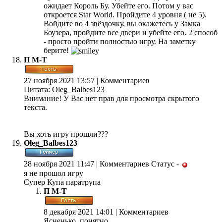
ожидает Король Бу. Убейте его. Потом у вас
откроется Star World. Пройдите 4 уровня ( не 5).
Войдите во 4 звёздочку, вы окажетесь у Замка
Боузера, пройдите все двери и убейте его. 2 способ
- просто пройти полностью игру. На заметку
берите!
П М-Т
27 ноября 2021 13:57 | Комментариев
Цитата: Oleg_Balbes123
Внимание! У Вас нет прав для просмотра скрытого
текста.
Вы хоть игру прошли???
Oleg_Balbes123
28 ноября 2021 11:47 | Комментариев
Статус -
я не прошол игру
Супер Купа паратрупа
П М-Т
8 декабря 2021 14:01 | Комментариев
Ясненько, понятно...