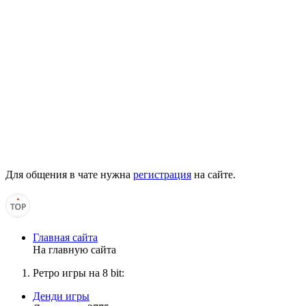
АХАХАХАХАХАХАХАХ КОНЕЧНО НЕТ!!!
Для общения в чате нужна
регистрация
на сайте.
ААХАХАХАХАХАХАХА�
�АХАХАХАХАХАХАХАХАХАХ�
�ХАХАХАХАХАХАХАХАХАХХ�
�ХАХАХААХХАХАХАХАХАХА�
Главная сайта
�АХАХААХАХАХХАХХАХАХХ�
На главную сайта
�ХА
Ретро игры на 8 bit:
Денди игры
Матвей2014