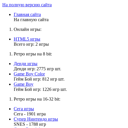
На полную версию сайта
Главная сайта
На главную сайта
Онлайн игры:
HTML5 игры
Всего игр: 2 игры
Ретро игры на 8 bit:
Денди игры
Денди игр: 2775 игр шт.
Game Boy Color
Гейм Бой игр: 812 игр шт.
Game Boy
Гейм Бой игр: 1226 игр шт.
Ретро игры на 16-32 bit:
Сега игры
Сега - 1901 игра
Супер Нинтендо игры
SNES - 1788 игр