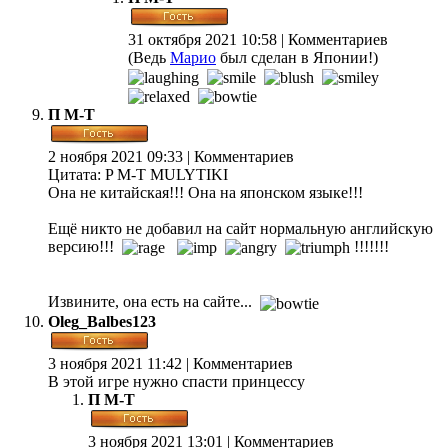
31 октября 2021 10:58 | Комментариев
(Ведь
Марио
был сделан в Японии!)
П М-Т
2 ноября 2021 09:33 | Комментариев
Цитата: P M-T MULYTIKI
Она не китайская!!! Она на японском языке!!!
Ещё никто не добавил на сайт нормальную английскую
версию!!!
!!!!!!!
Извините, она есть на сайте...
Oleg_Balbes123
3 ноября 2021 11:42 | Комментариев
В этой игре нужно спасти принцессу
П М-Т
3 ноября 2021 13:01 | Комментариев