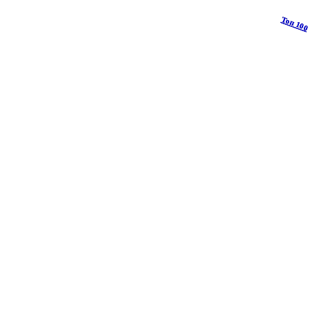
Топ 100