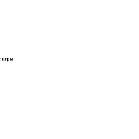
е игры