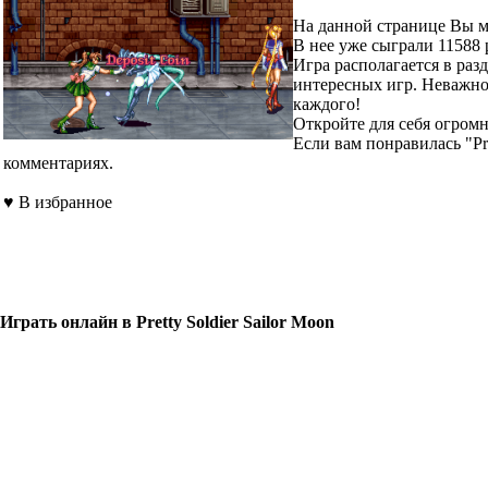
На данной странице Вы мож
В нее уже сыграли 11588
Игра располагается в ра
интересных игр. Неважно,
каждого!
Откройте для себя огром
Если вам понравилась "Pre
комментариях.
♥
В избранное
Играть онлайн в Pretty Soldier Sailor Moon