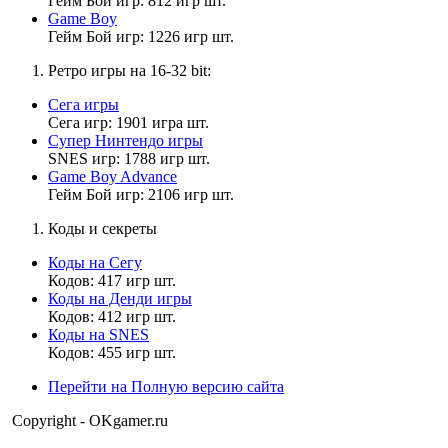
Гейм Бой игр: 812 игр шт.
Game Boy
Гейм Бой игр: 1226 игр шт.
Матвей2014
Ретро игры на 16-32 bit:
21:30:35
Сега игры
MrDoomBringer
,
Сега игр: 1901 игра шт.
Смейся , смейся. Но тебя предупреждал. Повторять не буду.
Супер Нинтендо игры
SNES игр: 1788 игр шт.
Game Boy Advance
Гейм Бой игр: 2106 игр шт.
MrDoomBringer
21:29:14
Коды и секреты
Матвей2014
Коды на Сегу
,
Ох да ты годишься в шута ХХАХАХАХАХАХ
Кодов: 417 игр шт.
Коды на Денди игры
Кодов: 412 игр шт.
Коды на SNES
Матвей2014
Кодов: 455 игр шт.
21:28:26
Перейти на Полную версию сайта
MrDoomBringer
,
Copyright - OKgamer.ru
Ладно. Смейся сколько тебе захочется. Пожалуйста.