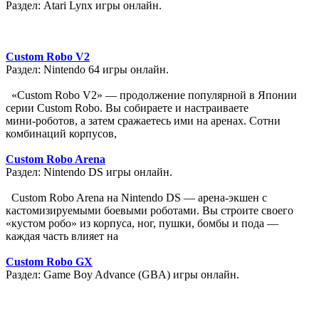
Раздел: Atari Lynx игры онлайн.
Custom Robo V2
Раздел: Nintendo 64 игры онлайн.
«Custom Robo V2» — продолжение популярной в Японии
серии Custom Robo. Вы собираете и настраиваете
мини‑роботов, а затем сражаетесь ими на аренах. Сотни
комбинаций корпусов,
Custom Robo Arena
Раздел: Nintendo DS игры онлайн.
Custom Robo Arena на Nintendo DS — арена‑экшен с
кастомизируемыми боевыми роботами. Вы строите своего
«кустом робо» из корпуса, ног, пушки, бомбы и пода —
каждая часть влияет на
Custom Robo GX
Раздел: Game Boy Advance (GBA) игры онлайн.