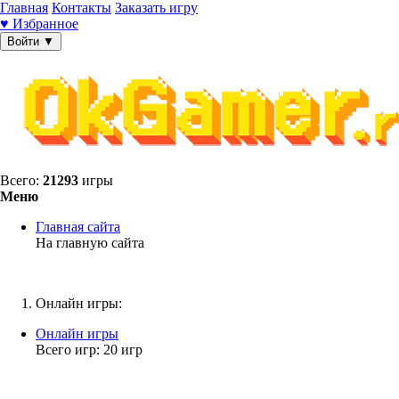
Главная
Контакты
Заказать игру
♥ Избранное
Войти ▼
Всего:
21293
игры
Меню
Главная сайта
На главную сайта
Онлайн игры:
Онлайн игры
Всего игр: 20 игр