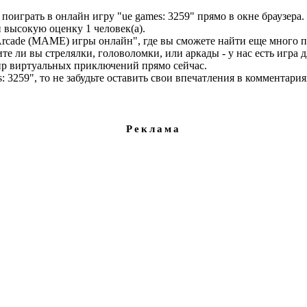
оиграть в онлайн игру "ue games: 3259" прямо в окне браузера.
ли высокую оценку
1
человек(а).
"Arcade (MAME) игры онлайн", где вы сможете найти еще много 
е ли вы стрелялки, головоломки, или аркады - у нас есть игра 
ир виртуальных приключений прямо сейчас.
: 3259", то не забудьте оставить свои впечатления в комментария
Реклама