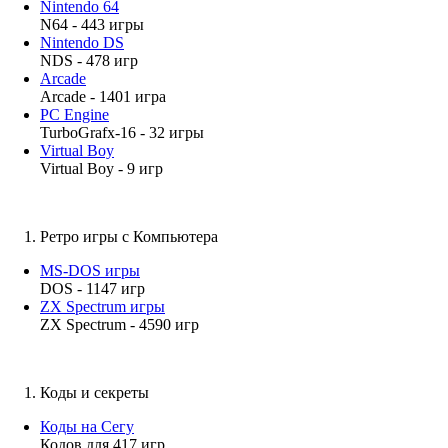
Nintendo 64
N64 - 443 игры
Nintendo DS
NDS - 478 игр
Arcade
Arcade - 1401 игра
PC Engine
TurboGrafx-16 - 32 игры
Virtual Boy
Virtual Boy - 9 игр
Ретро игры с Компьютера
MS-DOS игры
DOS - 1147 игр
ZX Spectrum игры
ZX Spectrum - 4590 игр
Коды и секреты
Коды на Сегу
Кодов для 417 игр