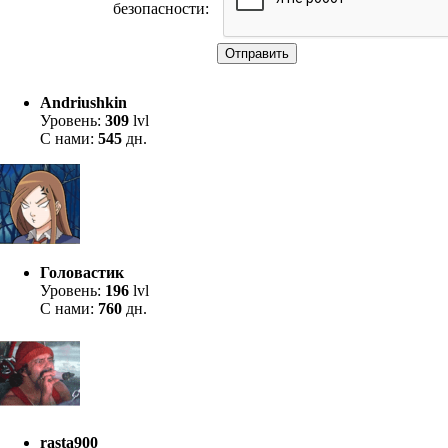
безопасности:
Отправить
Andriushkin
Уровень:
309
lvl
С нами:
545
дн.
Головастик
Уровень:
196
lvl
С нами:
760
дн.
rasta900