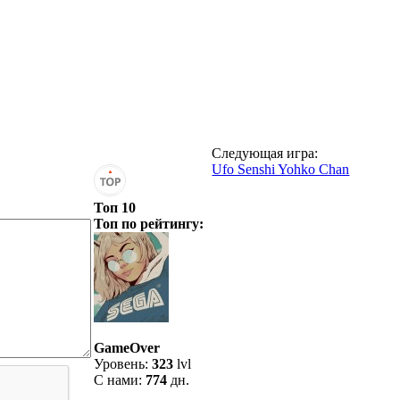
Следующая игра:
Ufo Senshi Yohko Chan
Топ 10
Топ по рейтингу:
GameOver
Уровень:
323
lvl
С нами:
774
дн.