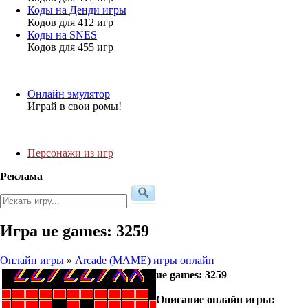
Коды на Денди игры
Кодов для 412 игр
Коды на SNES
Кодов для 455 игр
Онлайн эмулятор
Играй в свои ромы!
Персонажи из игр
Реклама
Игра ue games: 3259
Онлайн игры
»
Arcade (MAME) игры онлайн
ue games: 3259
Описание онлайн игры: