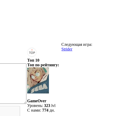
Следующая игра:
Strider
Топ 10
Топ по рейтингу:
GameOver
Уровень:
323
lvl
С нами:
774
дн.