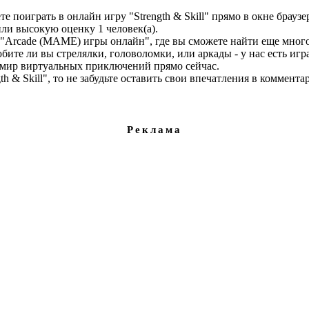
 поиграть в онлайн игру "Strength & Skill" прямо в окне браузе
вили высокую оценку
1
человек(а).
е "Arcade (MAME) игры онлайн", где вы сможете найти еще мног
ите ли вы стрелялки, головоломки, или аркады - у нас есть игр
 мир виртуальных приключений прямо сейчас.
h & Skill", то не забудьте оставить свои впечатления в коммента
Реклама