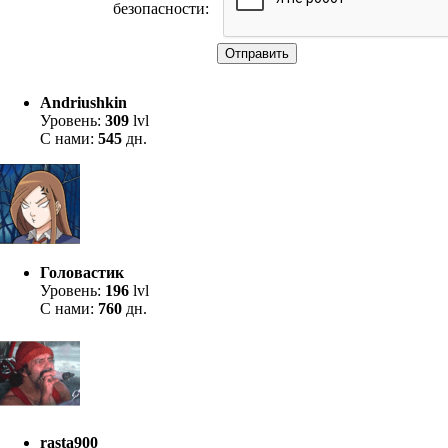
безопасности:
Отправить
Andriushkin
Уровень:
309
lvl
С нами:
545
дн.
Головастик
Уровень:
196
lvl
С нами:
760
дн.
rasta900