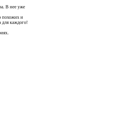
ра. В нее уже
о похожих и
а для каждого!
риях.