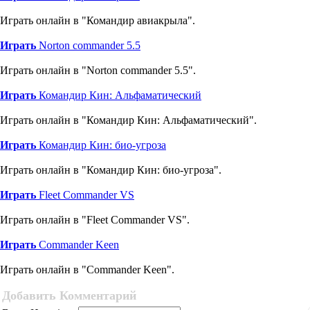
Играть онлайн в "Командир авиакрыла".
Играть
Norton commander 5.5
Играть онлайн в "Norton commander 5.5".
Играть
Командир Кин: Альфаматический
Играть онлайн в "Командир Кин: Альфаматический".
Играть
Командир Кин: био-угроза
Играть онлайн в "Командир Кин: био-угроза".
Играть
Fleet Commander VS
Играть онлайн в "Fleet Commander VS".
Играть
Commander Keen
Играть онлайн в "Commander Keen".
Добавить Комментарий