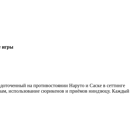
е игры
редоточенный на противостоянии Наруто и Саске в сеттинге
тенам, использование сюрикенов и приёмов ниндзюцу. Каждый