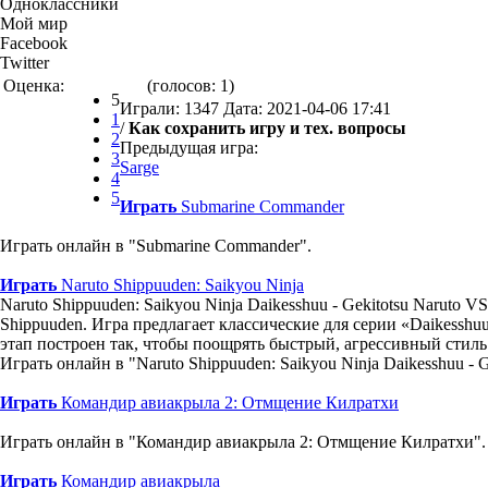
Одноклассники
Мой мир
Facebook
Twitter
Оценка:
(голосов:
1
)
5
Играли: 1347 Дата:
2021-04-06 17:41
1
/
Как сохранить игру и тех. вопросы
2
Предыдущая игра:
3
Sarge
4
5
Играть
Submarine Commander
Играть онлайн в "Submarine Commander".
Играть
Naruto Shippuuden: Saikyou Ninja
Naruto Shippuuden: Saikyou Ninja Daikesshuu - Gekitotsu Narut
Shippuuden. Игра предлагает классические для серии «Daikess
этап построен так, чтобы поощрять быстрый, агрессивный стиль
Играть онлайн в "Naruto Shippuuden: Saikyou Ninja Daikesshuu - G
Играть
Командир авиакрыла 2: Отмщение Килратхи
Играть онлайн в "Командир авиакрыла 2: Отмщение Килратхи".
Играть
Командир авиакрыла