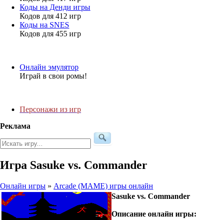
Коды на Денди игры
Кодов для 412 игр
Коды на SNES
Кодов для 455 игр
Онлайн эмулятор
Играй в свои ромы!
Персонажи из игр
Реклама
Игра Sasuke vs. Commander
Онлайн игры
»
Arcade (MAME) игры онлайн
Sasuke vs. Commander
Описание онлайн игры: