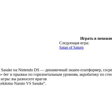
Играть в похожи
Следующая игра:
Satan of Saturn
o VS Sasuke на Nintendo DS — динамичный экшен-платформер, сос
huu» бег и прыжки по горизонтальным уровням, акробатику по с
 игры: вы разносите врагов
ekitotsu Naruto VS Sasuke".