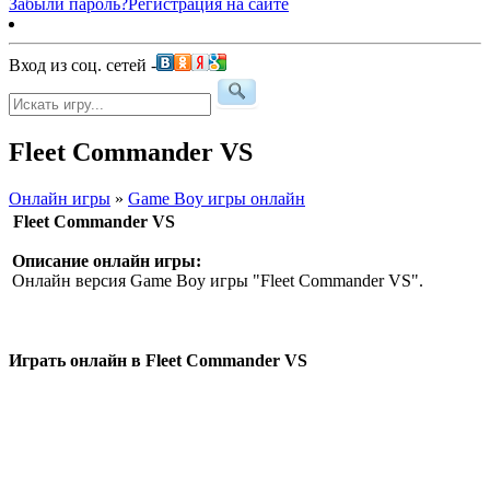
Забыли пароль?
Регистрация на сайте
Вход из соц. сетей -
Fleet Commander VS
Онлайн игры
»
Game Boy игры онлайн
Fleet Commander VS
Описание онлайн игры:
Онлайн версия Game Boy игры "Fleet Commander VS".
Играть онлайн в Fleet Commander VS