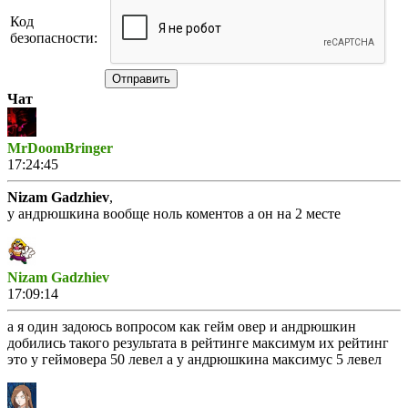
Код
безопасности:
Отправить
Чат
MrDoomBringer
17:24:45
Nizam Gadzhiev
,
у андрюшкина вообще ноль коментов а он на 2 месте
Nizam Gadzhiev
17:09:14
а я один задоюсь вопросом как гейм овер и андрюшкин
добились такого результата в рейтинге максимум их рейтинг
это у геймовера 50 левел а у андрюшкина максимус 5 левел