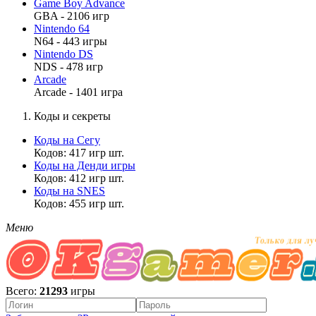
Game Boy Advance
GBA - 2106 игр
Nintendo 64
N64 - 443 игры
Nintendo DS
NDS - 478 игр
Arcade
Arcade - 1401 игра
Коды и секреты
Коды на Сегу
Кодов: 417 игр шт.
Коды на Денди игры
Кодов: 412 игр шт.
Коды на SNES
Кодов: 455 игр шт.
Меню
Всего:
21293
игры