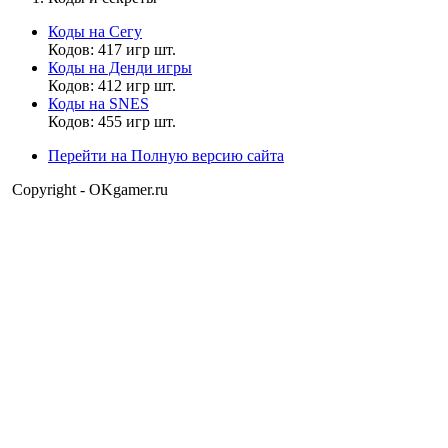
11:12:16
Коды на Сегу
MrDoomBringer
Кодов: 417 игр шт.
,
НЕ ОБЗЫВАЙ МЕНЯ. на что ты вообще обиделся? из-за чего
Коды на Денди игры
вообще сербор? из-за не понимания значения какого-то слова?
Кодов: 412 игр шт.
серьезно?
Коды на SNES
Кодов: 455 игр шт.
Перейти на Полную версию сайта
MrDoomBringer
Copyright - OKgamer.ru
11:11:50
Матвей2014
,
иди куда хочешь лишь подальше наглая копия
MrDoomBringer
11:11:16
Матвей2014
,
ххахаххахаха не смеши это тупые числа хоть у меня была своя
суть... у меня было все свое ... а у тебя лишь наглая копия...
уходи поскорее копирка глупый