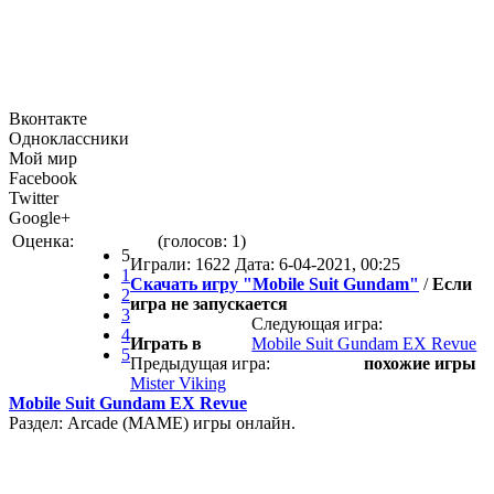
Вконтакте
Одноклассники
Мой мир
Facebook
Twitter
Google+
Оценка:
(голосов:
1
)
5
Играли: 1622 Дата:
6-04-2021, 00:25
1
Скачать игру "Mobile Suit Gundam"
/
Если
2
игра не запускается
3
Следующая игра:
4
Играть в
Mobile Suit Gundam EX Revue
5
Предыдущая игра:
похожие игры
Mister Viking
Mobile Suit Gundam EX Revue
Раздел: Arcade (MAME) игры онлайн.