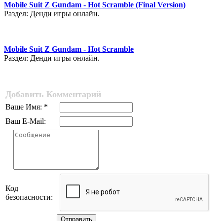
Mobile Suit Z Gundam - Hot Scramble (Final Version)
Раздел: Денди игры онлайн.
Mobile Suit Z Gundam - Hot Scramble
Раздел: Денди игры онлайн.
Добавить Комментарий
Ваше Имя: *
Ваш E-Mail:
Код
безопасности:
Отправить