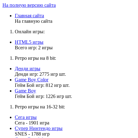
На полную версию сайта
Главная сайта
На главную сайта
Онлайн игры:
HTML5 игры
Всего игр: 2 игры
Ретро игры на 8 bit:
Денди игры
Денди игр: 2775 игр шт.
Game Boy Color
Гейм Бой игр: 812 игр шт.
Game Boy
Гейм Бой игр: 1226 игр шт.
Ретро игры на 16-32 bit:
Сега игры
Сега - 1901 игра
Супер Нинтендо игры
SNES - 1788 игр