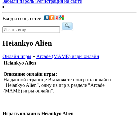
Забыли пароль?
Регистрация на сайте
Вход из соц. сетей -
Heiankyo Alien
Онлайн игры
»
Arcade (MAME) игры онлайн
Heiankyo Alien
Описание онлайн игры:
На данной странице Вы можете поиграть онлайн в
"Heiankyo Alien", одну из игр в разделе "Arcade
(MAME) игры онлайн".
Играть онлайн в Heiankyo Alien