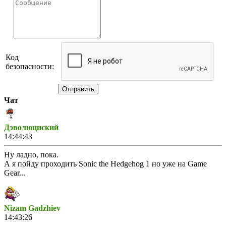
Код
безопасности:
Отправить
Чат
Дэволюциский
14:44:43
Ну ладно, пока.
А я пойду проходить Sonic the Hedgehog 1 но уже на Game
Gear...
Nizam Gadzhiev
14:43:26