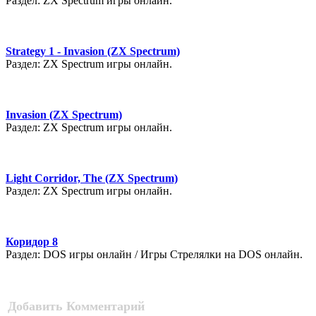
Раздел: ZX Spectrum игры онлайн.
Strategy 1 - Invasion (ZX Spectrum)
Раздел: ZX Spectrum игры онлайн.
Invasion (ZX Spectrum)
Раздел: ZX Spectrum игры онлайн.
Light Corridor, The (ZX Spectrum)
Раздел: ZX Spectrum игры онлайн.
Коридор 8
Раздел: DOS игры онлайн / Игры Стрелялки на DOS онлайн.
Добавить Комментарий