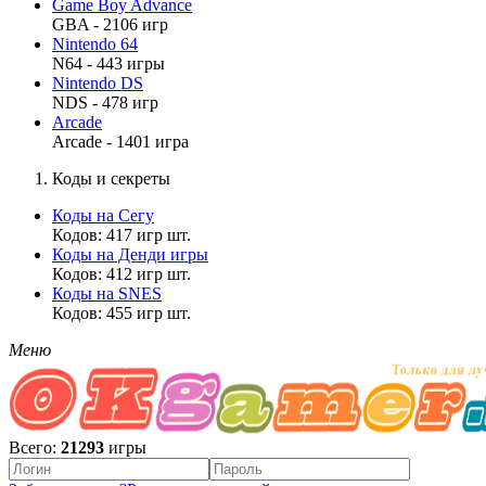
Game Boy Advance
GBA - 2106 игр
Nintendo 64
N64 - 443 игры
Nintendo DS
NDS - 478 игр
Arcade
Arcade - 1401 игра
Коды и секреты
Коды на Сегу
Кодов: 417 игр шт.
Коды на Денди игры
Кодов: 412 игр шт.
Коды на SNES
Кодов: 455 игр шт.
Меню
Всего:
21293
игры