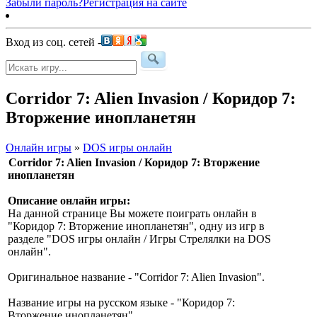
Забыли пароль?
Регистрация на сайте
Вход из соц. сетей -
Corridor 7: Alien Invasion / Коридор 7:
Вторжение инопланетян
Онлайн игры
»
DOS игры онлайн
Corridor 7: Alien Invasion / Коридор 7: Вторжение
инопланетян
Описание онлайн игры:
На данной странице Вы можете поиграть онлайн в
"Коридор 7: Вторжение инопланетян", одну из игр в
разделе "DOS игры онлайн / Игры Стрелялки на DOS
онлайн".
Оригинальное название - "Corridor 7: Alien Invasion".
Название игры на русском языке - "Коридор 7:
Вторжение инопланетян".