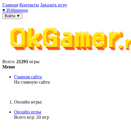
Главная
Контакты
Заказать игру
♥ Избранное
Войти ▼
Всего:
21293
игры
Меню
Главная сайта
На главную сайта
Онлайн игры:
Онлайн игры
Всего игр: 20 игр