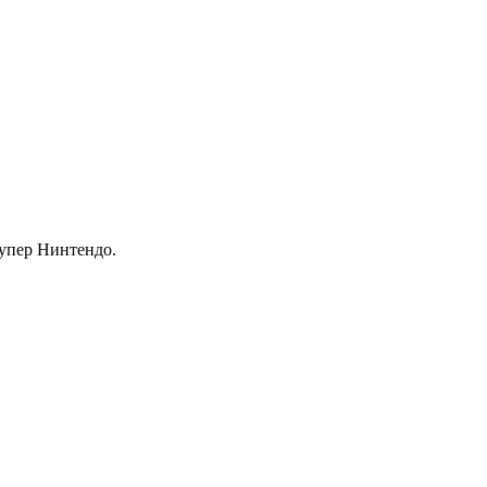
Супер Нинтендо.