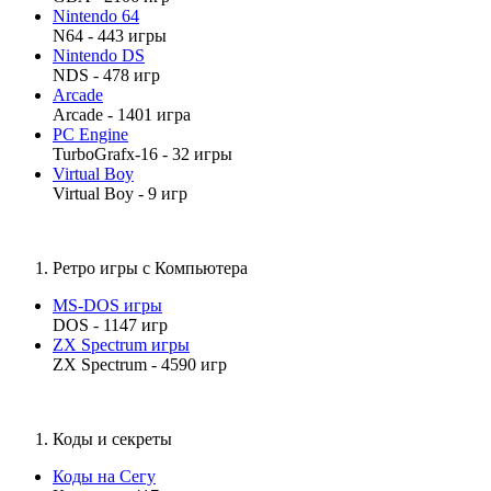
Nintendo 64
N64 - 443 игры
Nintendo DS
NDS - 478 игр
Arcade
Arcade - 1401 игра
PC Engine
TurboGrafx-16 - 32 игры
Virtual Boy
Virtual Boy - 9 игр
Ретро игры с Компьютера
MS-DOS игры
DOS - 1147 игр
ZX Spectrum игры
ZX Spectrum - 4590 игр
Коды и секреты
Коды на Сегу