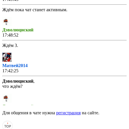
Ждём пока чат станет активным.
Дэволюциский
17:48:52
Ждём 3.
Матвей2014
17:42:25
Дэволюциский
,
что ждём?
Дэволюциский
17:38:42
Для общения в чате нужна
регистрация
на сайте.
Ждём 2.