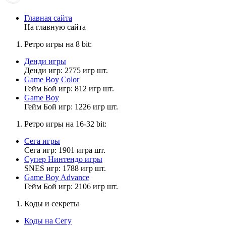
Главная сайта
Дэволюциский
На главную сайта
17:31:40
Ретро игры на 8 bit:
Понятно
Денди игры
Денди игр: 2775 игр шт.
Game Boy Color
Матвей2014
Гейм Бой игр: 812 игр шт.
17:29:07
Game Boy
Гейм Бой игр: 1226 игр шт.
Дэволюциский
,
списки и книжки? ну .. я смотрю по обстоятельствам. кого
Ретро игры на 16-32 bit:
добавить , кого убрать. кого записать. но изменения я смотрю
постоянно.
Сега игры
Сега игр: 1901 игра шт.
Супер Нинтендо игры
SNES игр: 1788 игр шт.
Дэволюциский
Game Boy Advance
17:28:30
Гейм Бой игр: 2106 игр шт.
Ждём.
Коды и секреты
Коды на Сегу