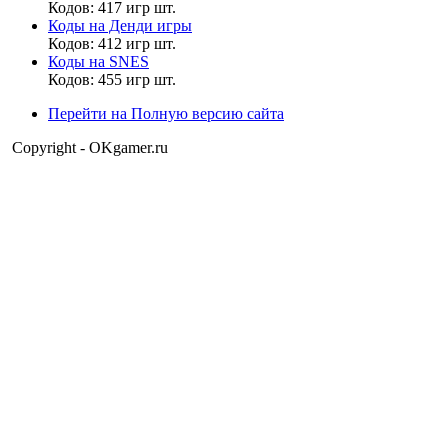
Кодов: 417 игр шт.
Дэволюциский
Коды на Денди игры
17:20:57
Кодов: 412 игр шт.
Коды на SNES
Ай ладно, забейте
Кодов: 455 игр шт.
Перейти на Полную версию сайта
Матвей2014
,
Copyright - OKgamer.ru
Кстати, Матвей, а ты каждый день список обновляешь?
Дэволюциский
17:18:30
Например...
Дэволюциский
17:11:59
Ага. Я ещё несколько таких игр знаю.