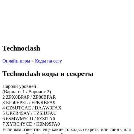
Technoclash
Онлайн игры
»
Коды на сегу
Technoclash коды и секреты
Пароли уровней :
(Вариант 1 / Вариант 2)
2 ZPX0BPAP / ZP80BFAR
3 EP50EPEL / FPKRBFA9
4 CZ6UTCAE / DAAW3FAX
5 UPZR45AY / TZSIUFAU
6 6SMWM5CD / 6ZSITA6
7 XYRC4YCD / H9M9SFA0
Если вам известны еще какие-то коды, секреты или тайны для