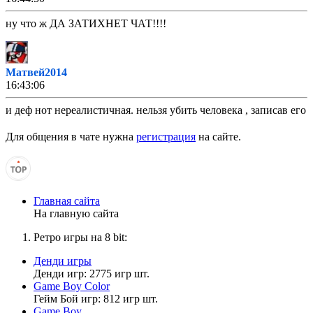
ну что ж ДА ЗАТИХНЕТ ЧАТ!!!!
Матвей2014
16:43:06
и деф нот нереалистичная. нельзя убить человека , записав его
в книжку. а моя книжка пореалистичнее.
Для общения в чате нужна
регистрация
на сайте.
MrDoomBringer
16:42:55
Главная сайта
Матвей2014
,
На главную сайта
но зато настолько жестокий что бы их обижать и выгонять с
любимого сайта
Ретро игры на 8 bit:
Денди игры
Денди игр: 2775 игр шт.
Дэволюциский
Game Boy Color
16:42:37
Гейм Бой игр: 812 игр шт.
Game Boy