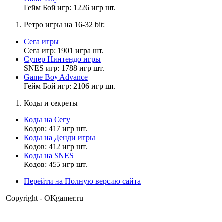
Ну, главное, что я в белых списках
Гейм Бой игр: 1226 игр шт.
Ретро игры на 16-32 bit:
Матвей2014
Сега игры
16:42:08
Сега игр: 1901 игра шт.
Супер Нинтендо игры
MrDoomBringer
,
SNES игр: 1788 игр шт.
я не настолько жестокий , чтобы убивать людей.
Game Boy Advance
Гейм Бой игр: 2106 игр шт.
Коды и секреты
Дэволюциский
16:39:10
Коды на Сегу
Кодов: 417 игр шт.
Интересная, угу... Ну и страшная.
Коды на Денди игры
Кодов: 412 игр шт.
Коды на SNES
Кодов: 455 игр шт.
MrDoomBringer
16:39:04
Перейти на Полную версию сайта
Copyright - OKgamer.ru
Матвей2014
,
очень странная проще было деф нот найти