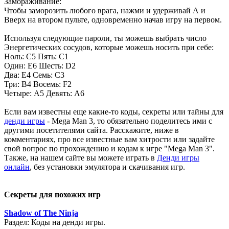
Замораживание:
Чтобы заморозить любого врага, нажми и удерживай А и
Вверх на втором пульте, одновременно начав игру на первом.
Используя следующие пароли, ты можешь выбрать число
Энергетичеcких сосудов, которые можешь носить при себе:
Ноль: С5 Пять: С1
Один: Е6 Шесть: D2
Два: Е4 Семь: С3
Три: В4 Восемь: F2
Четыре: А5 Девять: А6
Если вам известны еще какие-то коды, секреты или тайны для
денди игры
- Mega Man 3, то обязательно поделитесь ими с
другими посетителями сайта. Расскажите, ниже в
комментариях, про все известные вам хитрости или задайте
свой вопрос по прохождению и кодам к игре "Mega Man 3".
Также, на нашем сайте вы можете играть в
Денди игры
онлайн
, без установки эмулятора и скачивания игр.
Секреты для похожих игр
Shadow of The Ninja
Раздел: Коды на денди игры.