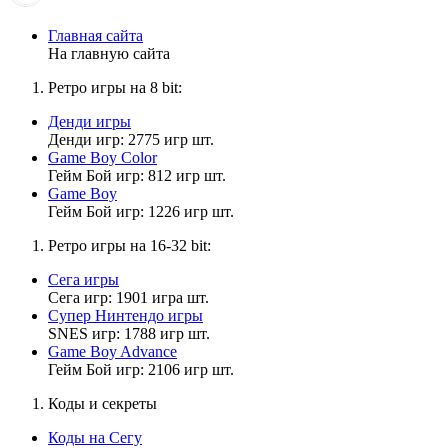
Главная сайта
На главную сайта
MrDoomBringer
21:31:59
Ретро игры на 8 bit:
Матвей2014
,
Денди игры
ох я пошел спать... удачи хотя мне кажется из за тебя я не усну
Денди игр: 2775 игр шт.
ХАХАХААХХАХАХААХАХХАХ
Game Boy Color
ладно пока и удачи шут аахахахахахаха
Гейм Бой игр: 812 игр шт.
Game Boy
Гейм Бой игр: 1226 игр шт.
Матвей2014
Ретро игры на 16-32 bit:
21:30:35
Сега игры
MrDoomBringer
,
Сега игр: 1901 игра шт.
Смейся , смейся. Но тебя предупреждал. Повторять не буду.
Супер Нинтендо игры
SNES игр: 1788 игр шт.
Game Boy Advance
Гейм Бой игр: 2106 игр шт.
MrDoomBringer
21:29:14
Коды и секреты
Матвей2014
Коды на Сегу
,