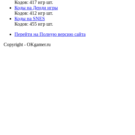
Ох да ты годишься в шута ХХАХАХАХАХАХ
Кодов: 417 игр шт.
Коды на Денди игры
Кодов: 412 игр шт.
Коды на SNES
Матвей2014
Кодов: 455 игр шт.
21:28:26
Перейти на Полную версию сайта
MrDoomBringer
,
Copyright - OKgamer.ru
Ладно. Смейся сколько тебе захочется. Пожалуйста.
MrDoomBringer
21:27:15
Матвей2014
,
Я уже плачу что не знаю таких слов((((