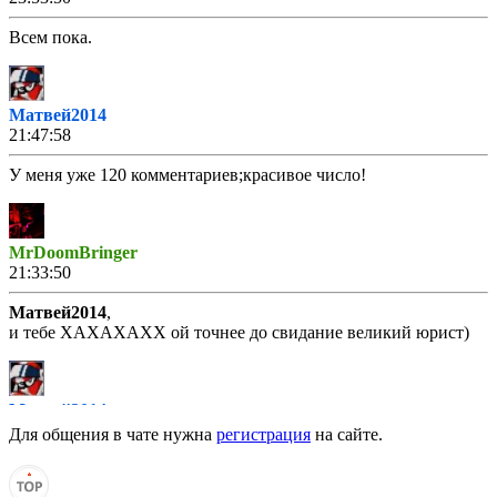
Всем пока.
Матвей2014
21:47:58
У меня уже 120 комментариев;красивое число!
MrDoomBringer
21:33:50
Матвей2014
,
и тебе ХАХАХАХХ ой точнее до свидание великий юрист)
Матвей2014
21:33:10
Для общения в чате нужна
регистрация
на сайте.
MrDoomBringer
,
Спокойной ночи.