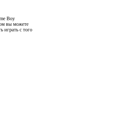
ame Boy
том вы можете
ь играть с того