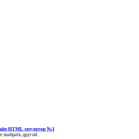
айн HTML эмулятор №3
е выбрать другой.