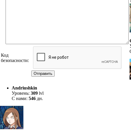
Код
безопасности:
Отправить
Andriushkin
Уровень:
309
lvl
С нами:
546
дн.