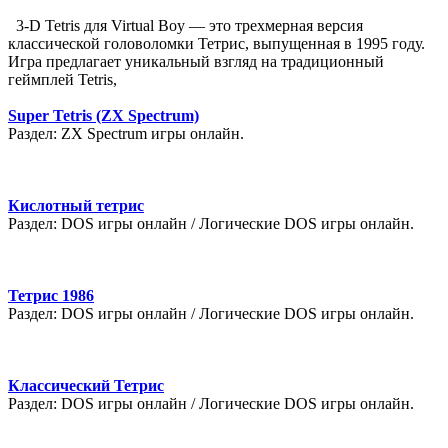
3-D Tetris для Virtual Boy — это трехмерная версия
классической головоломки Тетрис, выпущенная в 1995 году.
Игра предлагает уникальный взгляд на традиционный
геймплей Tetris,
Super Tetris (ZX Spectrum)
Раздел: ZX Spectrum игры онлайн.
Кислотный тетрис
Раздел: DOS игры онлайн / Логические DOS игры онлайн.
Тетрис 1986
Раздел: DOS игры онлайн / Логические DOS игры онлайн.
Классический Тетрис
Раздел: DOS игры онлайн / Логические DOS игры онлайн.