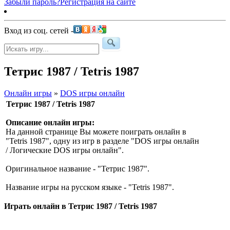
Забыли пароль?
Регистрация на сайте
Вход из соц. сетей -
Тетрис 1987 / Tetris 1987
Онлайн игры
»
DOS игры онлайн
Тетрис 1987 / Tetris 1987
Описание онлайн игры:
На данной странице Вы можете поиграть онлайн в
"Tetris 1987", одну из игр в разделе "DOS игры онлайн
/ Логические DOS игры онлайн".
Оригинальное название - "Тетрис 1987".
Название игры на русском языке - "Tetris 1987".
Играть онлайн в Тетрис 1987 / Tetris 1987