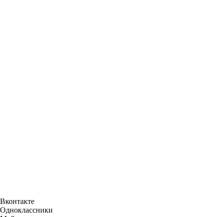
Вконтакте
Одноклассники