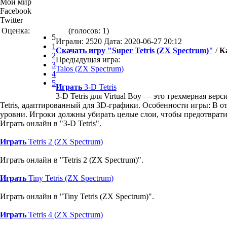
Мой мир
Facebook
Twitter
Оценка:
(голосов:
1
)
5
Играли: 2520 Дата:
2020-06-27 20:12
1
Скачать игру "Super Tetris (ZX Spectrum)"
/
К
2
Предыдущая игра:
3
Talos (ZX Spectrum)
4
5
Играть
3-D Tetris
3-D Tetris для Virtual Boy — это трехмерная ве
Tetris, адаптированный для 3D-графики. Особенности игры: В от
уровни. Игроки должны убирать целые слои, чтобы предотврати
Играть онлайн в "3-D Tetris".
Играть
Tetris 2 (ZX Spectrum)
Играть онлайн в "Tetris 2 (ZX Spectrum)".
Играть
Tiny Tetris (ZX Spectrum)
Играть онлайн в "Tiny Tetris (ZX Spectrum)".
Играть
Tetris 4 (ZX Spectrum)