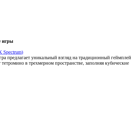
е игры
X Spectrum)
 Игра предлагает уникальный взгляд на традиционный геймплей
ют тетромино в трехмерном пространстве, заполняя кубические