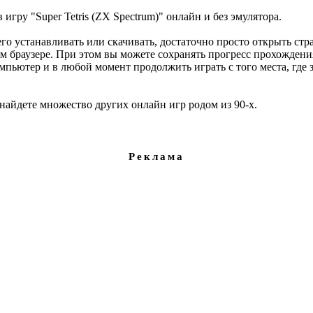
 игру "Super Tetris (ZX Spectrum)" онлайн и без эмулятора.
его устанавливать или скачивать, достаточно просто открыть ст
ём браузере. При этом вы можете сохранять прогресс прохождения 
омпьютер и в любой момент продолжить играть с того места, где 
 найдете множество других онлайн игр родом из 90-х.
Реклама