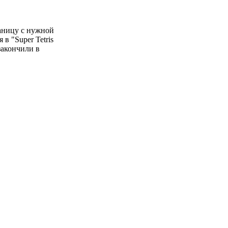
раницу с нужной
в "Super Tetris
закончили в