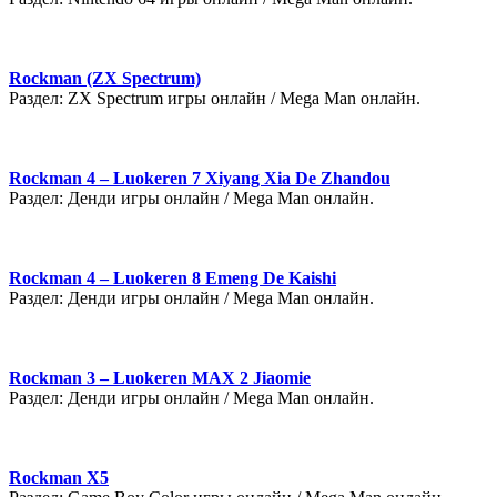
Rockman (ZX Spectrum)
Раздел: ZX Spectrum игры онлайн / Mega Man онлайн.
Rockman 4 – Luokeren 7 Xiyang Xia De Zhandou
Раздел: Денди игры онлайн / Mega Man онлайн.
Rockman 4 – Luokeren 8 Emeng De Kaishi
Раздел: Денди игры онлайн / Mega Man онлайн.
Rockman 3 – Luokeren MAX 2 Jiaomie
Раздел: Денди игры онлайн / Mega Man онлайн.
Rockman X5