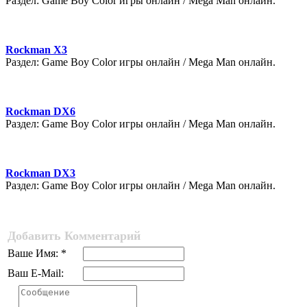
Раздел: Game Boy Color игры онлайн / Mega Man онлайн.
Rockman X3
Раздел: Game Boy Color игры онлайн / Mega Man онлайн.
Rockman DX6
Раздел: Game Boy Color игры онлайн / Mega Man онлайн.
Rockman DX3
Раздел: Game Boy Color игры онлайн / Mega Man онлайн.
Добавить Комментарий
Ваше Имя: *
Ваш E-Mail: