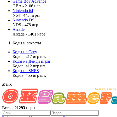
Game Boy Advance
GBA - 2106 игр
Nintendo 64
N64 - 443 игры
Nintendo DS
NDS - 478 игр
Arcade
Arcade - 1401 игра
Коды и секреты
Коды на Сегу
Кодов: 417 игр шт.
Коды на Денди игры
Кодов: 412 игр шт.
Коды на SNES
Кодов: 455 игр шт.
Меню
Всего:
21293
игры