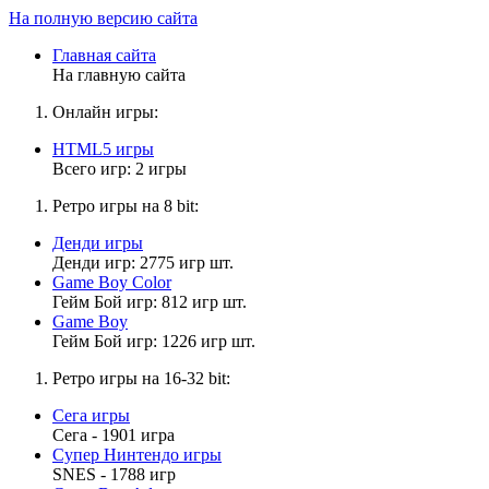
На полную версию сайта
Главная сайта
На главную сайта
Онлайн игры:
HTML5 игры
Всего игр: 2 игры
Ретро игры на 8 bit:
Денди игры
Денди игр: 2775 игр шт.
Game Boy Color
Гейм Бой игр: 812 игр шт.
Game Boy
Гейм Бой игр: 1226 игр шт.
Ретро игры на 16-32 bit:
Сега игры
Сега - 1901 игра
Супер Нинтендо игры
SNES - 1788 игр