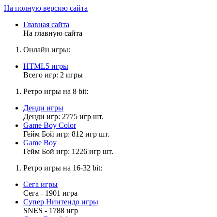
На полную версию сайта
Главная сайта
На главную сайта
Онлайн игры:
HTML5 игры
Всего игр: 2 игры
Ретро игры на 8 bit:
Денди игры
Денди игр: 2775 игр шт.
Game Boy Color
Гейм Бой игр: 812 игр шт.
Game Boy
Гейм Бой игр: 1226 игр шт.
Ретро игры на 16-32 bit:
Сега игры
Сега - 1901 игра
Супер Нинтендо игры
SNES - 1788 игр