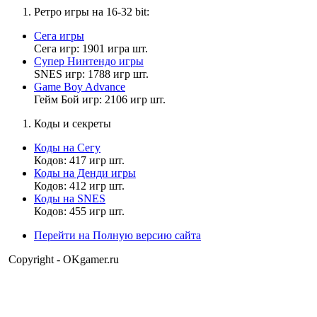
Ретро игры на 16-32 bit:
Я короче....
Сега игры
Сега игр: 1901 игра шт.
Супер Нинтендо игры
Nuriya
SNES игр: 1788 игр шт.
21:08:13
Game Boy Advance
Гейм Бой игр: 2106 игр шт.
Короче я не ухожу я у папы попрошу новый пароль и вернусь
на основной аккаунт
Коды и секреты
Коды на Сегу
Кодов: 417 игр шт.
Vladimir_8
Коды на Денди игры
21:05:24
Кодов: 412 игр шт.
Коды на SNES
У меня 149 комментов
Кодов: 455 игр шт.
Перейти на Полную версию сайта
Vladimir_8
Copyright - OKgamer.ru
21:02:51
Матвей2014
,
Ну я тоже...