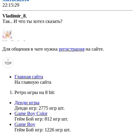
22:15:29
Vladimir_8
,
Так.. И что ты хотел сказать?
Vladimir_8
22:14:43
Для общения в чате нужна
регистрация
на сайте.
Матвей2014
,
Случайно...
Главная сайта
На главную сайта
Матвей2014
22:05:40
Ретро игры на 8 bit:
Vladimir_8
,
Денди игры
Что.. И почему ты Аву удалил?
Денди игр: 2775 игр шт.
Game Boy Color
Гейм Бой игр: 812 игр шт.
Game Boy
Vladimir_8
Гейм Бой игр: 1226 игр шт.
21:56:37