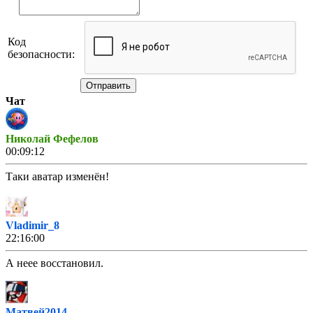
Код
безопасности:
Отправить
Чат
Николай Фефелов
00:09:12
Таки аватар изменён!
Vladimir_8
22:16:00
А неее восстановил.
Матвей2014