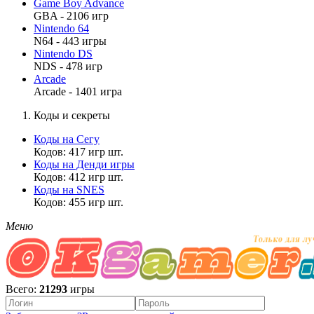
Game Boy Advance
GBA - 2106 игр
Nintendo 64
N64 - 443 игры
Nintendo DS
NDS - 478 игр
Arcade
Arcade - 1401 игра
Коды и секреты
Коды на Сегу
Кодов: 417 игр шт.
Коды на Денди игры
Кодов: 412 игр шт.
Коды на SNES
Кодов: 455 игр шт.
Меню
Всего:
21293
игры