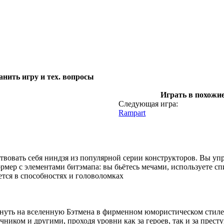
анить игру и тех. вопросы
Играть в похожи
Следующая игра:
Rampart
ствовать себя ниндзя из популярной серии конструкторов. Вы у
ормер с элементами битэмапа: вы бьётесь мечами, используете 
ется в способностях и головоломках
лянуть на вселенную Бэтмена в фирменном юмористическом стил
иком и другими, проходя уровни как за героев, так и за прес