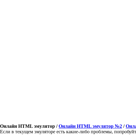
Онлайн HTML эмулятор /
Онлайн HTML эмулятор №2
/
Онл
Если в текущем эмуляторе есть какие-либо проблемы, попробуйт