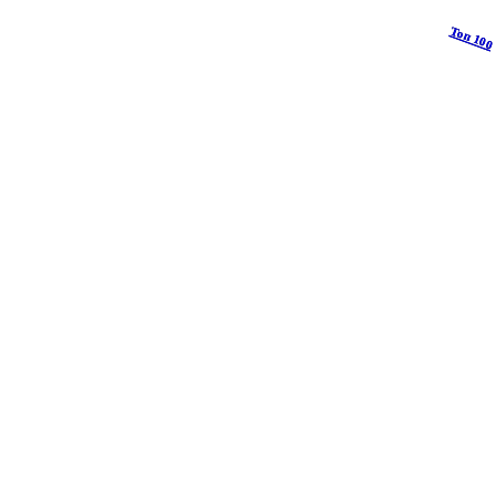
Топ 100