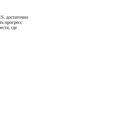
ES, достаточно
ть прогресс
еста, где