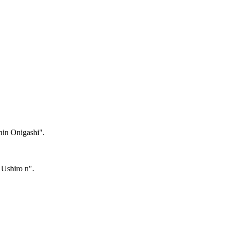
in Onigashi".
Ushiro n".