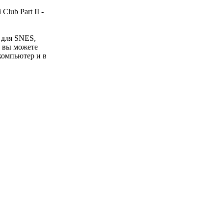
lub Part II -
 для SNES,
м вы можете
 компьютер и в