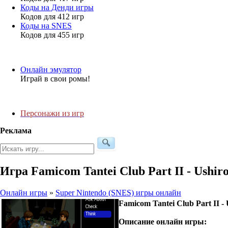
Коды на Денди игры
Кодов для 412 игр
Коды на SNES
Кодов для 455 игр
Онлайн эмулятор
Играй в свои ромы!
Персонажи из игр
Реклама
Игра Famicom Tantei Club Part II - Ushiro
Онлайн игры
»
Super Nintendo (SNES) игры онлайн
Famicom Tantei Club Part II - 
Описание онлайн игры: