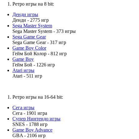
Ретро игры на
8 bit
:
Денди игры
Денди - 2775 игр
Sega Master System
Sega Master System - 373 игры
Sega Game Gear
Sega Game Gear - 317 игр
Game Boy Color
Гейм Бой Колор - 812 игр
Game Boy
Гейм Бой - 1226 игр
Atari игры
Atari - 511 игр
Ретро игры на
16-64 bit
:
Сега игры
Сега - 1901 игра
Супер Нинтендо игры
SNES - 1788 игр
Game Boy Advance
GBA - 2106 игр