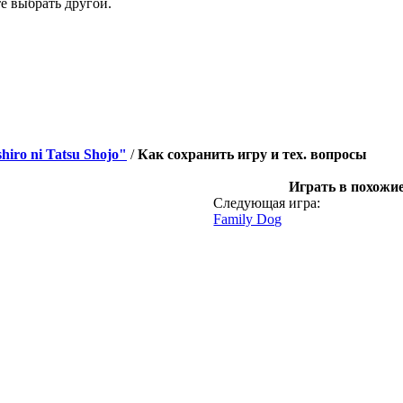
е выбрать другой.
hiro ni Tatsu Shojo"
/
Как сохранить игру и тех. вопросы
Играть в похожи
Следующая игра:
Family Dog