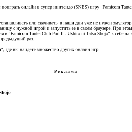
поиграть онлайн в супер нинтендо (SNES) игру "Famicom Tantei C
устанавливать или скачивать, в наши дни уже не нужен эмулятор
аницу с нужной игрой и запустить ее в своём браузере. При это
в "Famicom Tantei Club Part II - Ushiro ni Tatsu Shojo" к себе на
 предыдущий раз.
н", где вы найдете множество других онлайн игр.
Реклама
Shojo