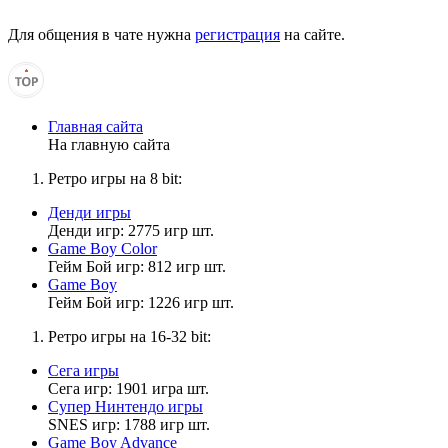
Матвей2014
,
Я не умею пользоваться ни экселем ни вордом. Потому что я
Для общения в чате нужна
регистрация
на сайте.
банально их никогда не скачивал
Дэволюциский
Главная сайта
09:11:59
На главную сайта
У Администратора дела - он же тоже хочет играть в игры, ну,
Ретро игры на 8 bit:
и в конце концов играть.
Денди игры
Денди игр: 2775 игр шт.
Game Boy Color
Матвей2014
Гейм Бой игр: 812 игр шт.
09:11:09
Game Boy
Гейм Бой игр: 1226 игр шт.
Дэволюциский
,
получается 11 или 12 или 10 лет?
Ретро игры на 16-32 bit:
Сега игры
Сега игр: 1901 игра шт.
Матвей2014
Супер Нинтендо игры
09:10:08
SNES игр: 1788 игр шт.
Game Boy Advance