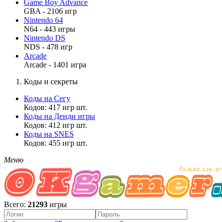
Game Boy Advance
GBA - 2106 игр
Nintendo 64
N64 - 443 игры
Nintendo DS
NDS - 478 игр
Arcade
Arcade - 1401 игра
Коды и секреты
Коды на Сегу
Кодов: 417 игр шт.
Коды на Денди игры
Кодов: 412 игр шт.
Коды на SNES
Кодов: 455 игр шт.
Меню
Всего:
21293
игры