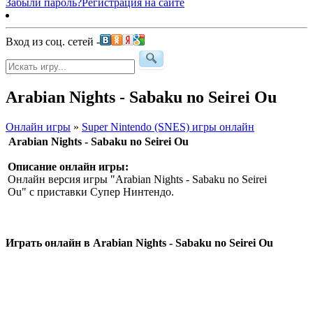
Забыли пароль?
Регистрация на сайте
Вход из соц. сетей -
Arabian Nights - Sabaku no Seirei Ou
Онлайн игры
»
Super Nintendo (SNES) игры онлайн
Arabian Nights - Sabaku no Seirei Ou
Описание онлайн игры:
Онлайн версия игры "Arabian Nights - Sabaku no Seirei
Ou" с приставки Супер Нинтендо.
Играть онлайн в Arabian Nights - Sabaku no Seirei Ou