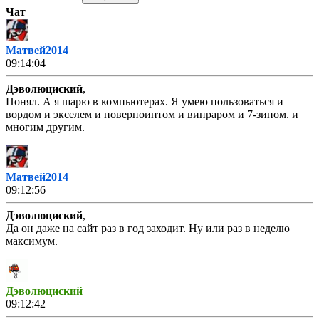
Чат
Матвей2014
09:14:04
Дэволюциский
,
Понял. А я шарю в компьютерах. Я умею пользоваться и
вордом и экселем и поверпоинтом и винраром и 7-зипом. и
многим другим.
Матвей2014
09:12:56
Дэволюциский
,
Да он даже на сайт раз в год заходит. Ну или раз в неделю
максимум.
Дэволюциский
09:12:42