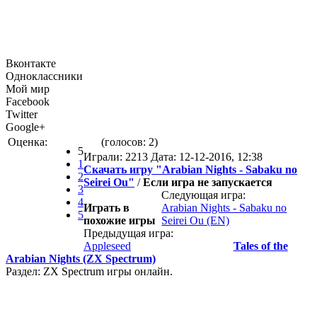
Вконтакте
Одноклассники
Мой мир
Facebook
Twitter
Google+
Оценка:
(голосов:
2
)
5
Играли: 2213 Дата:
12-12-2016, 12:38
1
Скачать игру "Arabian Nights - Sabaku no
2
Seirei Ou"
/
Если игра не запускается
3
Следующая игра:
4
Играть в
Arabian Nights - Sabaku no
5
похожие игры
Seirei Ou (EN)
Предыдущая игра:
Appleseed
Tales of the
Arabian Nights (ZX Spectrum)
Раздел: ZX Spectrum игры онлайн.