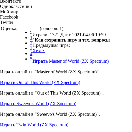
Вконтакте
Одноклассники
Мой мир
Facebook
Twitter
Оценка:
(голосов:
1
)
5
Играли: 1321 Дата:
2021-04-06 19:59
1
/
Как сохранить игру и тех. вопросы
2
Предыдущая игра:
3
Xexex
4
5
Играть
Master of World (ZX Spectrum)
Играть онлайн в "Master of World (ZX Spectrum)".
Играть
Out of This World (ZX Spectrum)
Играть онлайн в "Out of This World (ZX Spectrum)".
Играть
Sweevo's World (ZX Spectrum)
Играть онлайн в "Sweevo's World (ZX Spectrum)".
Играть
Twin World (ZX Spectrum)