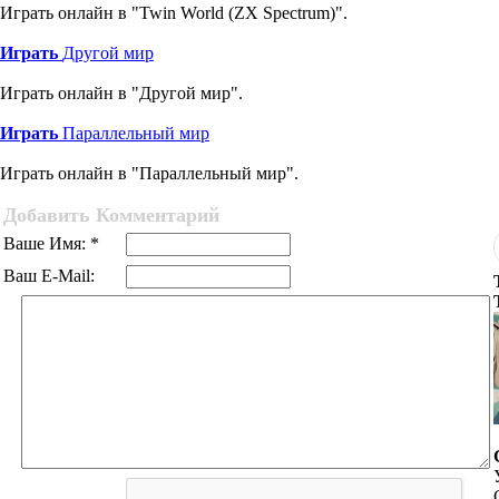
Играть онлайн в "Twin World (ZX Spectrum)".
Играть
Другой мир
Играть онлайн в "Другой мир".
Играть
Параллельный мир
Играть онлайн в "Параллельный мир".
Добавить Комментарий
Ваше Имя: *
Ваш E-Mail: