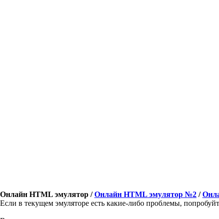
Онлайн HTML эмулятор /
Онлайн HTML эмулятор №2
/
Онл
Если в текущем эмуляторе есть какие-либо проблемы, попробуйт