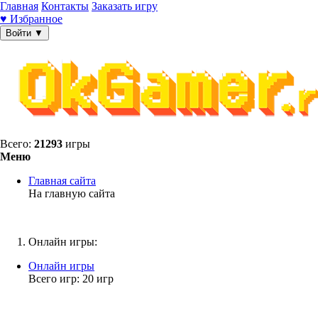
Главная
Контакты
Заказать игру
♥ Избранное
Войти ▼
Всего:
21293
игры
Меню
Главная сайта
На главную сайта
Онлайн игры:
Онлайн игры
Всего игр: 20 игр