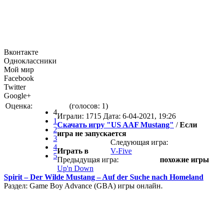
Вконтакте
Одноклассники
Мой мир
Facebook
Twitter
Google+
Оценка:
(голосов:
1
)
4
Играли: 1715 Дата:
6-04-2021, 19:26
1
Скачать игру "US AAF Mustang"
/
Если
2
игра не запускается
3
Следующая игра:
4
Играть в
V-Five
5
Предыдущая игра:
похожие игры
Up'n Down
Spirit – Der Wilde Mustang – Auf der Suche nach Homeland
Раздел: Game Boy Advance (GBA) игры онлайн.