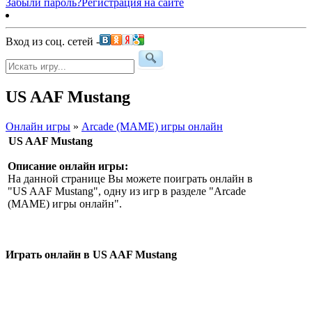
Забыли пароль?
Регистрация на сайте
Вход из соц. сетей -
US AAF Mustang
Онлайн игры
»
Arcade (MAME) игры онлайн
US AAF Mustang
Описание онлайн игры:
На данной странице Вы можете поиграть онлайн в
"US AAF Mustang", одну из игр в разделе "Arcade
(MAME) игры онлайн".
Играть онлайн в US AAF Mustang