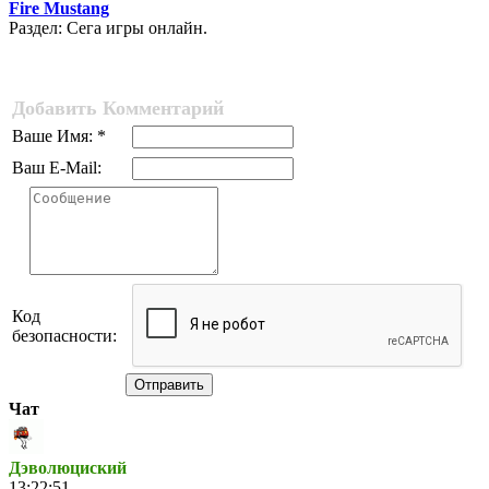
Fire Mustang
Раздел: Сега игры онлайн.
Добавить Комментарий
Ваше Имя: *
Ваш E-Mail:
Код
безопасности:
Отправить
Чат
Дэволюциский
13:22:51