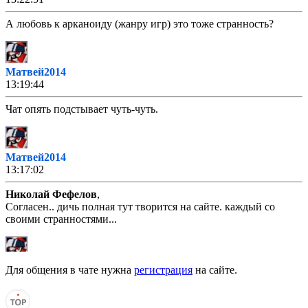
А любовь к арканоиду (жанру игр) это тоже странность?
Матвей2014
13:19:44
Чат опять подстывает чуть-чуть.
Матвей2014
13:17:02
Николай Фефелов
,
Согласен.. дичь полная тут творится на сайте. каждый со
своими странностями...
Матвей2014
Для общения в чате нужна
регистрация
на сайте.
13:14:39
Когда на моих часах будет 16:12 ты должен раствориться.