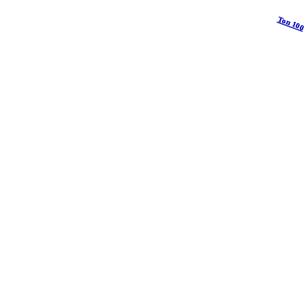
Топ 100