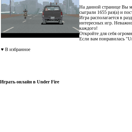
На данной странице Вы мо
сыграли 1655 раз(а) и п
Игра располагается в ра
интересных игр. Неважно,
каждого!
Откройте для себя огром
Если вам понравилась "Und
♥
В избранное
Играть онлайн в Under Fire