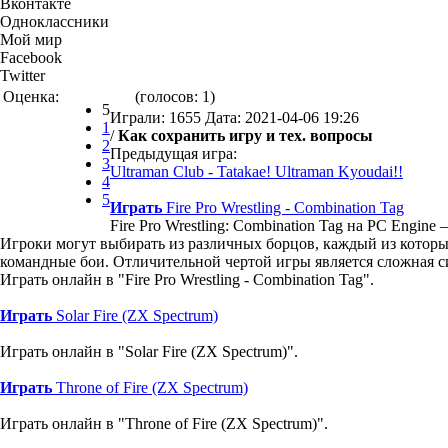
Вконтакте
Одноклассники
Мой мир
Facebook
Twitter
Оценка:
(голосов:
1
)
5
Играли: 1655 Дата:
2021-04-06 19:26
1
/
Как сохранить игру и тех. вопросы
2
Предыдущая игра:
3
Ultraman Club - Tatakae! Ultraman Kyoudai!!
4
5
Играть
Fire Pro Wrestling - Combination Tag
Fire Pro Wrestling: Combination Tag на PC Engin
Игроки могут выбирать из различных борцов, каждый из котор
командные бои. Отличительной чертой игры является сложная си
Играть онлайн в "Fire Pro Wrestling - Combination Tag".
Играть
Solar Fire (ZX Spectrum)
Играть онлайн в "Solar Fire (ZX Spectrum)".
Играть
Throne of Fire (ZX Spectrum)
Играть онлайн в "Throne of Fire (ZX Spectrum)".