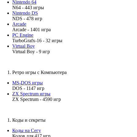
Nintendo 64
N64 - 443 игры
Nintendo DS
NDS - 478 игр
Arcade
Arcade - 1401 игра
PC Engine
TurboGrafx-16 - 32 игры
Virtual Boy
Virtual Boy - 9 игр
Ретро игры с Компьютера
MS-DOS игры
DOS - 1147 игр
ZX Spectrum игры
ZX Spectrum - 4590 игр
Коды и секреты
Коды на Сегу
Кодов для 417 игр