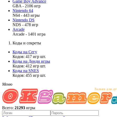
Game Boy Advance
GBA - 2106 игр
Nintendo 64
N64 - 443 игры
Nintendo DS
NDS - 478 игр
Arcade
Arcade - 1401 игра
Коды и секреты
Коды на Сегу
Кодов: 417 игр шт.
Коды на Денди игры
Кодов: 412 игр шт.
Коды на SNES
Кодов: 455 игр шт.
Меню
Всего:
21293
игры