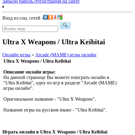
Забыли пароль?
Регистрация на сайте
Вход из соц. сетей -
Ultra X Weapons / Ultra Keibitai
Онлайн игры
»
Arcade (MAME) игры онлайн
Ultra X Weapons / Ultra Keibitai
Описание онлайн игры:
На данной странице Вы можете поиграть онлайн в
"Ultra Keibitai", одну из игр в разделе "Arcade (MAME)
игры онлайн".
Оригинальное название - "Ultra X Weapons".
Название игры на русском языке - "Ultra Keibitai".
Играть онлайн в Ultra X Weapons / Ultra Keibitai