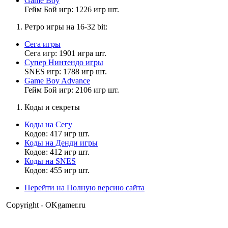
Game Boy
Тогда надо спрашивать: "Your from England?"
Гейм Бой игр: 1226 игр шт.
Ретро игры на 16-32 bit:
MrDoomBringer
Сега игры
20:02:22
Сега игр: 1901 игра шт.
Супер Нинтендо игры
Filipp_2
,
SNES игр: 1788 игр шт.
О Вы иЗ аНгЛИИ?
Game Boy Advance
Гейм Бой игр: 2106 игр шт.
Коды и секреты
Filipp_2
20:00:52
Коды на Сегу
Кодов: 417 игр шт.
Voice
Коды на Денди игры
Кодов: 412 игр шт.
Коды на SNES
Кодов: 455 игр шт.
Матвей2014
19:59:56
Перейти на Полную версию сайта
Copyright - OKgamer.ru
MrDoomBringer
,
понятно.