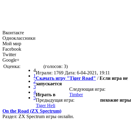
Вконтакте
Одноклассники
Мой мир
Facebook
Twitter
Google+
Оценка:
(голосов:
3
)
4
Играли: 1769 Дата:
6-04-2021, 19:11
1
Скачать игру "Tiger Road"
/
Если игра не
2
запускается
3
Следующая игра:
4
Играть в
Timber
5
Предыдущая игра:
похожие игры
Tiger Heli
On the Road (ZX Spectrum)
Раздел: ZX Spectrum игры онлайн.