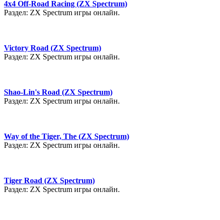
4x4 Off-Road Racing (ZX Spectrum)
Раздел: ZX Spectrum игры онлайн.
Victory Road (ZX Spectrum)
Раздел: ZX Spectrum игры онлайн.
Shao-Lin's Road (ZX Spectrum)
Раздел: ZX Spectrum игры онлайн.
Way of the Tiger, The (ZX Spectrum)
Раздел: ZX Spectrum игры онлайн.
Tiger Road (ZX Spectrum)
Раздел: ZX Spectrum игры онлайн.