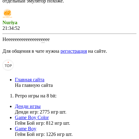
отдельный эмулятор похоже.
Nuriya
21:34:52
Нееееееееееееееееееее
еееет админ ушел
Для общения в чате нужна
регистрация
на сайте.
Nuriya
21:34:09
Главная сайта
То что он просил может сделать наш сайт лучше и с
На главную сайта
изюминкой
Ретро игры на 8 bit:
Денди игры
Nuriya
Денди игр: 2775 игр шт.
21:31:19
Game Boy Color
Гейм Бой игр: 812 игр шт.
Админ от всей души вас прошу где-то Матвей просил игры он
Game Boy
даже дал вам файлы добавьте их пожалуйста
Гейм Бой игр: 1226 игр шт.