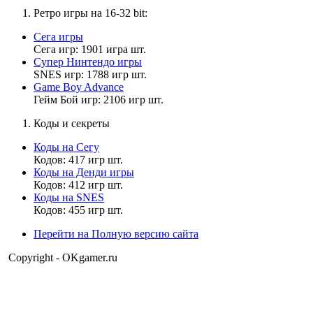
Ретро игры на 16-32 bit:
Muhrum
Сега игры
20:42:00
Сега игр: 1901 игра шт.
Супер Нинтендо игры
Николай Фефелов
,
SNES игр: 1788 игр шт.
уже нет.
Game Boy Advance
Гейм Бой игр: 2106 игр шт.
Коды и секреты
Николай Фефелов
Коды на Сегу
20:28:01
Кодов: 417 игр шт.
Коды на Денди игры
КЛАССНО, АДМИНИСТРАТОР В СЕТИ!
Кодов: 412 игр шт.
Коды на SNES
Кодов: 455 игр шт.
Muhrum
Перейти на Полную версию сайта
19:47:47
Copyright - OKgamer.ru
Матвей2014
,
я понимаю, что эксклюзивность может касаться картриджа, но
не версии для эмулятора. Тут все игры равны.