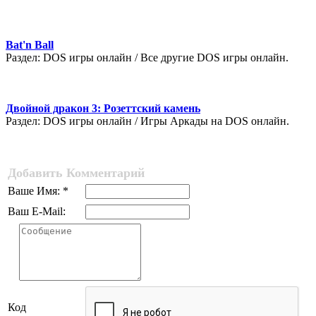
Bat'n Ball
Раздел: DOS игры онлайн / Все другие DOS игры онлайн.
Двойной дракон 3: Розеттский камень
Раздел: DOS игры онлайн / Игры Аркады на DOS онлайн.
Добавить Комментарий
Ваше Имя: *
Ваш E-Mail:
Код