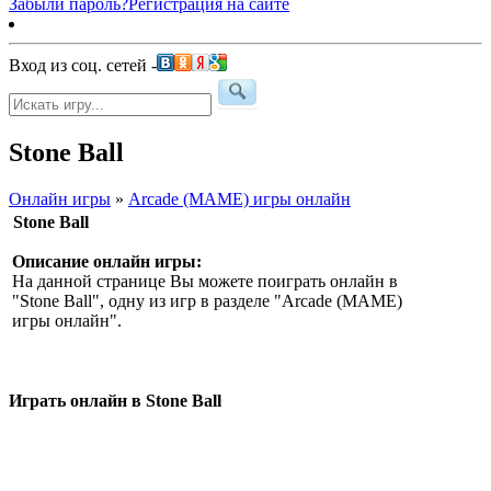
Забыли пароль?
Регистрация на сайте
Вход из соц. сетей -
Stone Ball
Онлайн игры
»
Arcade (MAME) игры онлайн
Stone Ball
Описание онлайн игры:
На данной странице Вы можете поиграть онлайн в
"Stone Ball", одну из игр в разделе "Arcade (MAME)
игры онлайн".
Играть онлайн в Stone Ball