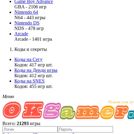
Game Boy Advance
GBA - 2106 игр
Nintendo 64
N64 - 443 игры
Nintendo DS
NDS - 478 игр
Arcade
Arcade - 1401 игра
Коды и секреты
Коды на Сегу
Кодов: 417 игр шт.
Коды на Денди игры
Кодов: 412 игр шт.
Коды на SNES
Кодов: 455 игр шт.
Меню
Всего:
21293
игры