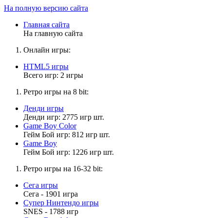
На полную версию сайта
Главная сайта
На главную сайта
Онлайн игры:
HTML5 игры
Всего игр: 2 игры
Ретро игры на 8 bit:
Денди игры
Денди игр: 2775 игр шт.
Game Boy Color
Гейм Бой игр: 812 игр шт.
Game Boy
Гейм Бой игр: 1226 игр шт.
Ретро игры на 16-32 bit:
Сега игры
Сега - 1901 игра
Супер Нинтендо игры
SNES - 1788 игр