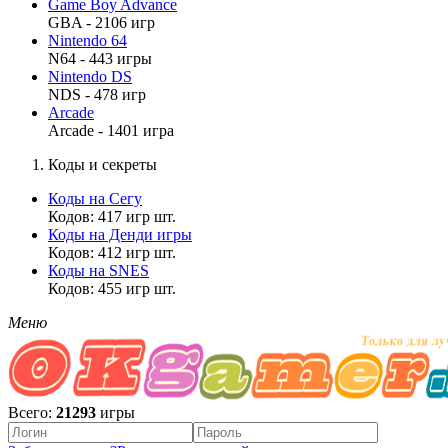
Game Boy Advance
GBA - 2106 игр
Nintendo 64
N64 - 443 игры
Nintendo DS
NDS - 478 игр
Arcade
Arcade - 1401 игра
Коды и секреты
Коды на Сегу
Кодов: 417 игр шт.
Коды на Денди игры
Кодов: 412 игр шт.
Коды на SNES
Кодов: 455 игр шт.
Меню
Всего:
21293
игры