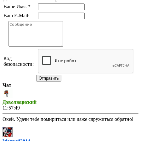
Ваше Имя: *
Ваш E-Mail:
Код
безопасности:
Отправить
Чат
Дэволюциский
11:57:49
Окей. Удачи тебе помириться или даже сдружиться обратно!