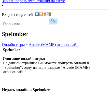
Забыли пароль?
Регистрация на сайте
Вход из соц. сетей -
Spelunker
Онлайн игры
»
Arcade (MAME) игры онлайн
Spelunker
Описание онлайн игры:
На данной странице Вы можете поиграть онлайн в
"Spelunker", одну из игр в разделе "Arcade (MAME)
игры онлайн".
Играть онлайн в Spelunker