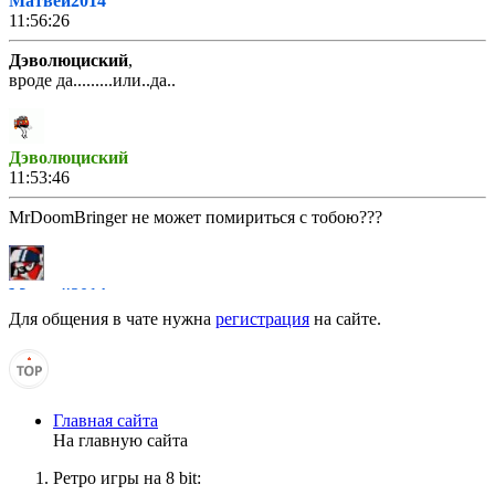
Матвей2014
11:56:26
Дэволюциский
,
вроде да.........или..да..
Дэволюциский
11:53:46
MrDoomBringer не может помириться с тобою???
Матвей2014
11:51:02
Для общения в чате нужна
регистрация
на сайте.
Дэволюциский
,
ага
Главная сайта
На главную сайта
Дэволюциский
11:49:43
Ретро игры на 8 bit: