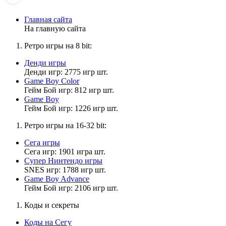
Главная сайта
На главную сайта
MrDoomBringer
21:31:59
Ретро игры на 8 bit:
Матвей2014
,
Денди игры
ох я пошел спать... удачи хотя мне кажется из за тебя я не усну
Денди игр: 2775 игр шт.
ХАХАХААХХАХАХААХАХХАХ
Game Boy Color
ладно пока и удачи шут аахахахахахаха
Гейм Бой игр: 812 игр шт.
Game Boy
Гейм Бой игр: 1226 игр шт.
Матвей2014
Ретро игры на 16-32 bit:
21:30:35
Сега игры
MrDoomBringer
,
Сега игр: 1901 игра шт.
Смейся , смейся. Но тебя предупреждал. Повторять не буду.
Супер Нинтендо игры
SNES игр: 1788 игр шт.
Game Boy Advance
Гейм Бой игр: 2106 игр шт.
MrDoomBringer
21:29:14
Коды и секреты
Матвей2014
Коды на Сегу
,