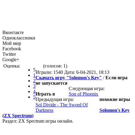
Вконтакте
Одноклассники
Мой мир
Facebook
Twitter
Google+
Оценка:
(голосов:
1
)
5
Играли: 1540 Дата:
6-04-2021, 18:13
1
Скачать игру "Solomon's Key"
/
Если игра
2
не запускается
3
Следующая игра:
4
Играть в
Son of Phoenix
5
Предыдущая игра:
похожие игры
Sol Divide - The Sword Of
Darkness
Solomon's Key
(ZX Spectrum)
Раздел: ZX Spectrum игры онлайн.