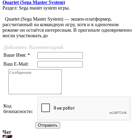
Quartet (Sega Master System)
Раздел: Sega master system игры.
Quartet (Sega Master System) — экшен‑платформер,
рассчитанный на командную игру, хотя и в одиночном
режиме он остаётся интересным. В оригинале одновременно
могли участвовать до
Добавить Комментарий
Ваше Имя: *
Ваш E-Mail:
Код
безопасности:
Отправить
Чат