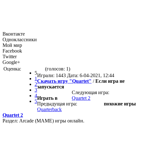
Вконтакте
Одноклассники
Мой мир
Facebook
Twitter
Google+
Оценка:
(голосов:
1
)
5
Играли: 1443 Дата:
6-04-2021, 12:44
1
Скачать игру "Quartet"
/
Если игра не
2
запускается
3
Следующая игра:
4
Играть в
Quartet 2
5
Предыдущая игра:
похожие игры
Quarterback
Quartet 2
Раздел: Arcade (MAME) игры онлайн.