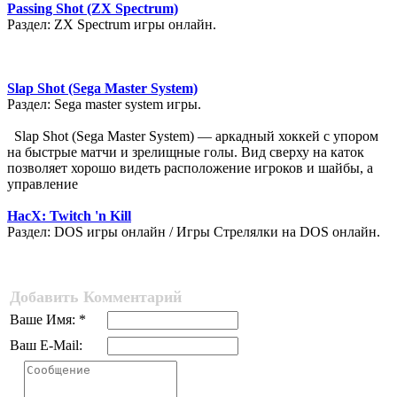
Passing Shot (ZX Spectrum)
Раздел: ZX Spectrum игры онлайн.
Slap Shot (Sega Master System)
Раздел: Sega master system игры.
Slap Shot (Sega Master System) — аркадный хоккей с упором
на быстрые матчи и зрелищные голы. Вид сверху на каток
позволяет хорошо видеть расположение игроков и шайбы, а
управление
HacX: Twitch 'n Kill
Раздел: DOS игры онлайн / Игры Стрелялки на DOS онлайн.
Добавить Комментарий
Ваше Имя: *
Ваш E-Mail: