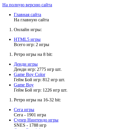
На полную версию сайта
Главная сайта
На главную сайта
Онлайн игры:
HTML5 игры
Всего игр: 2 игры
Ретро игры на 8 bit:
Денди игры
Денди игр: 2775 игр шт.
Game Boy Color
Гейм Бой игр: 812 игр шт.
Game Boy
Гейм Бой игр: 1226 игр шт.
Ретро игры на 16-32 bit:
Сега игры
Сега - 1901 игра
Супер Нинтендо игры
SNES - 1788 игр