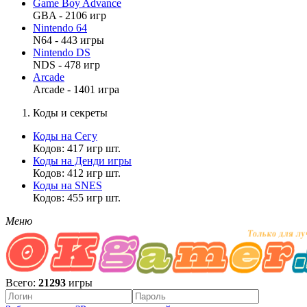
Game Boy Advance
GBA - 2106 игр
Nintendo 64
N64 - 443 игры
Nintendo DS
NDS - 478 игр
Arcade
Arcade - 1401 игра
Коды и секреты
Коды на Сегу
Кодов: 417 игр шт.
Коды на Денди игры
Кодов: 412 игр шт.
Коды на SNES
Кодов: 455 игр шт.
Меню
Всего:
21293
игры